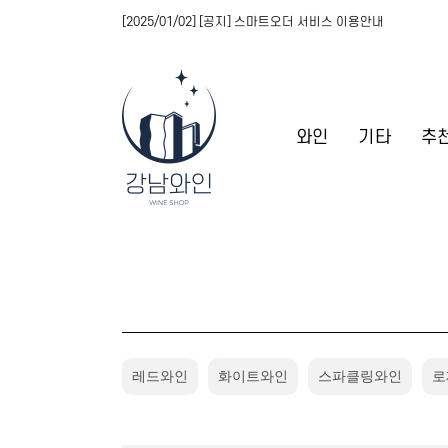
[2025/01/02] [공지] 스마트오더 서비스 이용안내
와인
기타
추
레드와인
화이트와인
스파클링와인
로