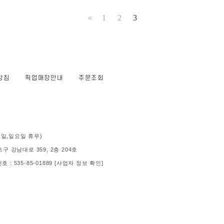
1
2
3
<<
방침
픽업매장안내
주문조회
 (공휴일,일요일 휴무)
 강남대로 359, 2층 204호
: 535-85-01889
[사업자 정보 확인]