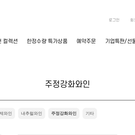
로그인
회
천 컬렉션
한정수량 특가상품
예약주문
기업특판/선
주정강화와인
제와인
내추럴와인
주정강화와인
기타