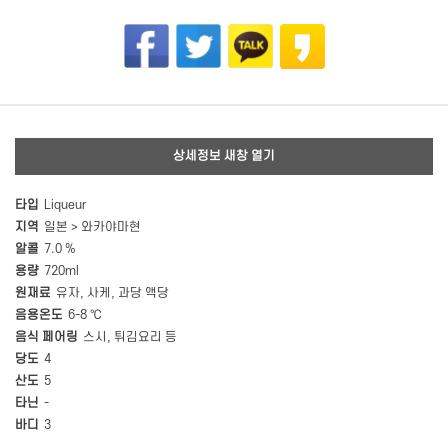
상세정보 새창 열기
타입
Liqueur
지역
일본 > 와카야마현
알콜
7.0 %
용량
720ml
원재료
유자, 사케, 과당 액당
음용온도
6-8 ℃
음식 페어링
스시, 튀김요리 등
당도
4
산도
5
타닌
-
바디
3