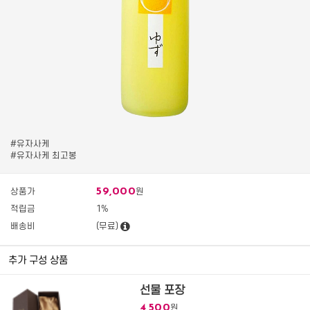
#유자사케
#유자사케 최고봉
59,000
상품가
원
적립금
1%
배송비
(무료)
추가 구성 상품
선물 포장
4,500
원