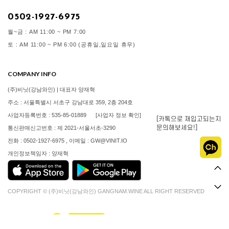
0502-1927-6975
월~금 : AM 11:00 ~ PM 7:00
토 : AM 11:00 ~ PM 6:00 (공휴일,일요일 휴무)
COMPANY INFO
(주)비닛(강남와인) | 대표자 양재혁
주소 : 서울특별시 서초구 강남대로 359, 2층 204호
사업자등록번호 : 535-85-01889
[사업자 정보 확인]
[카톡으로 재입고되는지
문의해보세요!]
통신판매신고번호 : 제 2021-서울서초-3290
전화 : 0502-1927-6975 , 이메일 : GW@VINIT.IO
개인정보책임자 : 양재혁
COPYRIGHT © (주)비닛(강남와인) GANGNAM.WINE ALL RIGHT RESERVED