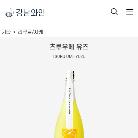
강남와인
기타
리큐르/사케
츠루우메 유즈
TSURU UME YUZU