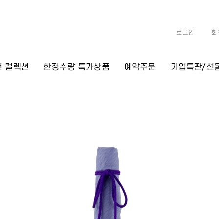
로그인
회
천 컬렉션
한정수량 특가상품
예약주문
기업특판/선