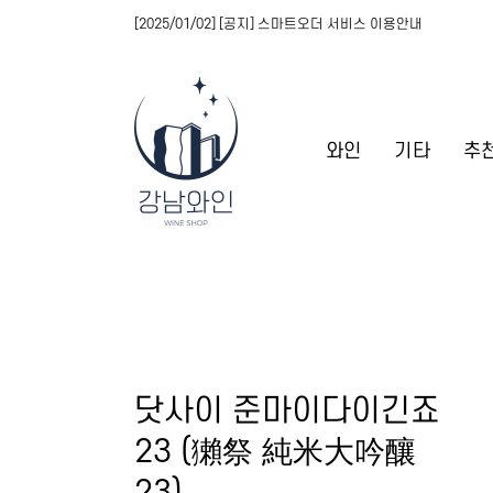
[2025/01/02] [공지] 스마트오더 서비스 이용안내
와인
기타
추
닷사이 준마이다이긴죠
23 (獺祭 純米大吟釀