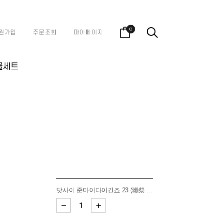
0
원가입
주문조회
마이페이지
물세트
닷사이 준마이다이긴죠 23 (獺祭 純米大吟釀 23)