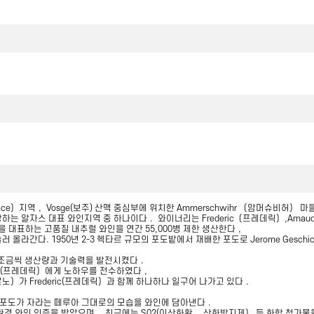
sace）지역， Vosge(보주) 산맥 중심부에 위치한 Ammerschwihr （암머슈비허） 
하는 알자스 대표 와인지역 중 하나이다． 와이너리는 Frederic（프레데릭）,Arnau
 대표하는 고품질 내추럴 와인을 연간 55,000병 제한 생산한다，
올라간다. 1950년 2-3 헥타르 규모의 포도밭에서 재배한 포도로 Jerome Geschick
 조금씩 생산량과 기술력을 발전시켰다．
eric(프레데릭）에게 노하우를 전수하였다，
(아르노）가 Frederic(프레데릭）과 함께 하나하나 일구어 나가고 있다．
 포도가 자라는 떼루아 그대로의 모습을 와인에 담아낸다．
Eco-Cert 등 친환경 와인 인증을 받았으며， 최근에는 S02(이산화황， 산화방지제） 등 화학