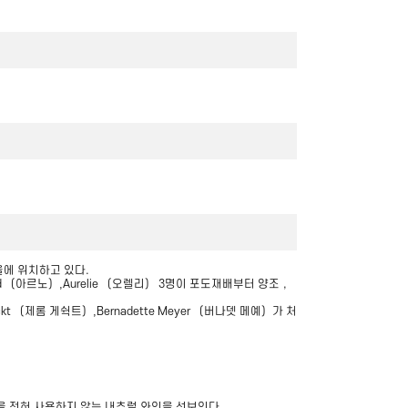
마을에 위치하고 있다.
d （아르노）,Aurelie （오렐리） 3명이 포도재배부터 양조，
t （제롬 게쉭트）,Bernadette Meyer （버나뎃 메예）가 처
 첨가물을 전혀 사용하지 않는 내추럴 와인을 선보인다.