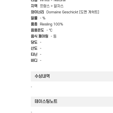
타입
White > Natural
지역
프랑스 > 알자스
와이너리
Domaine Geschickt [도멘 게쉭트]
알콜
- %
품종
Riesling 100%
음용온도
- ℃
음식 페어링
- 등
당도
-
산도
-
타닌
-
바디
-
수상내역
-
테이스팅노트
-