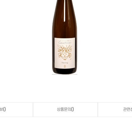
뷰
()
상품문의
()
관련