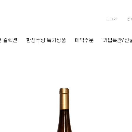
로그인
회
천 컬렉션
한정수량 특가상품
예약주문
기업특판/선