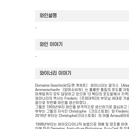
와인설명
-
와인 이야기
-
와이너리 이야기
Domaine Geschickt(도멘 게쉭트） 와이너리는 알자스（Al
Ammerschwihr （암머슈비허）는 훌륭한 품칠의 포도를 자랑
마케팅까지 모두 담당하고 있으며 12 헥타의 포도밭에서 지역을
와이너리의 역사는 Frederic（프레데릭)의 부모님 세대로 거슬러 
음으로 첫번째 와인을 생산하였다，
그들은 1955년부터 와인을 본격적으로 생산하기로 결심하고
부부는 그들의 자식인 Christophe （크리스토퍼）와 Fred
2016년 부터는 Christophe(크리스토퍼）의 아들 Arnaud
1998년부터는 바이오다이나믹 농법으로 재배 및 양조를 하여
이에 따라 Demeter, Agriculture Biologique, 