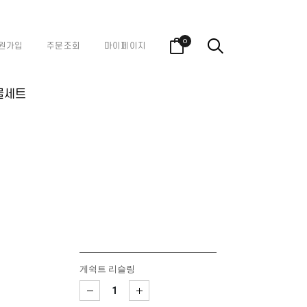
0
원가입
주문조회
마이페이지
물세트
게쉭트 리슬링