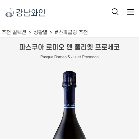
강남와인
추천 컬렉션
상황별
#스파클링 추천
파스쿠아 로미오 앤 줄리엣 프로세코
Pasqua Romeo & Juliet Prosecco