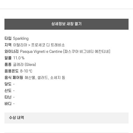
상세정보 새창 열기
타입
Sparkling
지역
이탈리아 > 프로세코 디 트레비소
와이너리
Pasqua Vigneti e Cantine [파스쿠아 비그네티 에칸티네]
알콜
11.0 %
품종
글레라 (Glera)
음용온도
8-10 ℃
음식 페어링
해산물, 샐러드, 소세지 등
당도
-
산도
-
타닌
-
바디
-
수상 내역