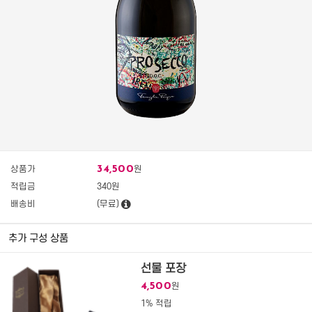
34,500
상품가
원
적립금
340원
배송비
(무료)
추가 구성 상품
선물 포장
4,500
원
1% 적립