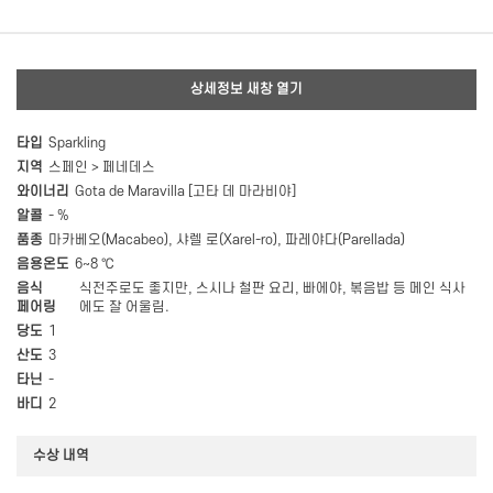
상세정보 새창 열기
타입
Sparkling
지역
스페인 > 페네데스
와이너리
Gota de Maravilla [고타 데 마라비야]
알콜
- %
품종
마카베오(Macabeo), 샤렐 로(Xarel-ro), 파레야다(Parellada)
음용온도
6~8 ℃
음식
식전주로도 좋지만, 스시나 철판 요리, 빠에야, 볶음밥 등 메인 식사
페어링
에도 잘 어울림.
당도
1
산도
3
타닌
-
바디
2
수상 내역