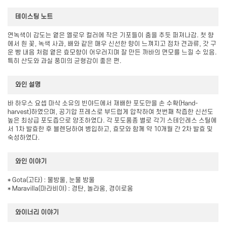
테이스팅 노트
연녹색이 감도는 옅은 옐로우 컬러에 작은 기포들이 춤을 추듯 퍼져나감. 첫 향
에서 흰 꽃, 녹색 사과, 배와 같은 매우 신선한 향이 느껴지고 점차 견과류, 갓 구
운 빵 내음 처럼 옅은 효모향이 어우러지며 잘 만든 까바의 면모를 느낄 수 있음.
특히 산도와 과실 풍미의 균형감이 좋은 편.
와인 설명
바 하우스 요셉 마삭 소유의 빈야드에서 재배한 포도만을 손 수확(Hand-
harvest)하였으며, 공기압 프레스로 부드럽게 압착하여 첫번째 착즙한 신선도
높은 최상급 포도즙으로 양조하였다. 각 포도품종 별로 각기 스테인레스 스틸에
서 1차 발효한 후 블렌딩하여 병입하고, 효모와 함께 약 10개월 간 2차 발효 및
숙성하였다.
와인 이야기
* Gota(고타) : 물방울, 눈물 방울
* Maravilla(마라비야) : 경탄, 놀라움, 경이로움
와이너리 이야기