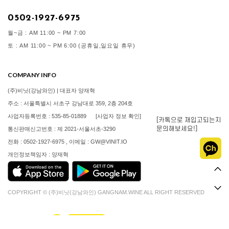
0502-1927-6975
월~금 : AM 11:00 ~ PM 7:00
토 : AM 11:00 ~ PM 6:00 (공휴일,일요일 휴무)
COMPANY INFO
(주)비닛(강남와인) | 대표자 양재혁
주소 : 서울특별시 서초구 강남대로 359, 2층 204호
사업자등록번호 : 535-85-01889
[사업자 정보 확인]
[카톡으로 재입고되는지
문의해보세요!]
통신판매신고번호 : 제 2021-서울서초-3290
전화 : 0502-1927-6975 , 이메일 : GW@VINIT.IO
개인정보책임자 : 양재혁
COPYRIGHT © (주)비닛(강남와인) GANGNAM.WINE ALL RIGHT RESERVED