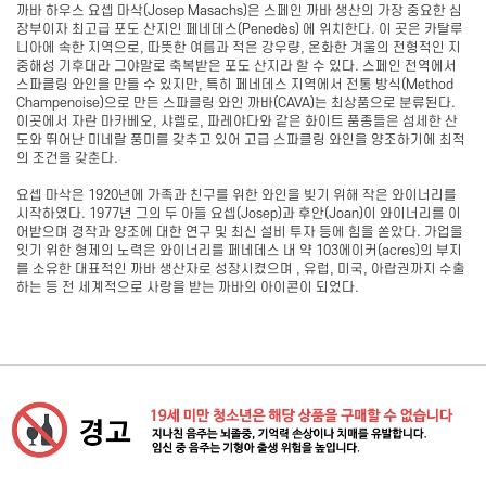
까바 하우스 요셉 마삭(Josep Masachs)은 스페인 까바 생산의 가장 중요한 심
장부이자 최고급 포도 산지인 페네데스(Penedès) 에 위치한다. 이 곳은 카탈루
니아에 속한 지역으로, 따뜻한 여름과 적은 강우량, 온화한 겨울의 전형적인 지
중해성 기후대라 그야말로 축복받은 포도 산지라 할 수 있다. 스페인 전역에서
스파클링 와인을 만들 수 있지만, 특히 페네데스 지역에서 전통 방식(Method
Champenoise)으로 만든 스파클링 와인 까바(CAVA)는 최상품으로 분류된다.
이곳에서 자란 마카베오, 샤렐로, 파레야다와 같은 화이트 품종들은 섬세한 산
도와 뛰어난 미네랄 풍미를 갖추고 있어 고급 스파클링 와인을 양조하기에 최적
의 조건을 갖춘다.
요셉 마삭은 1920년에 가족과 친구를 위한 와인을 빚기 위해 작은 와이너리를
시작하였다. 1977년 그의 두 아들 요셉(Josep)과 후안(Joan)이 와이너리를 이
어받으며 경작과 양조에 대한 연구 및 최신 설비 투자 등에 힘을 쏟았다. 가업을
잇기 위한 형제의 노력은 와이너리를 페네데스 내 약 103에이커(acres)의 부지
를 소유한 대표적인 까바 생산자로 성장시켰으며 , 유럽, 미국, 아랍권까지 수출
하는 등 전 세계적으로 사랑을 받는 까바의 아이콘이 되었다.