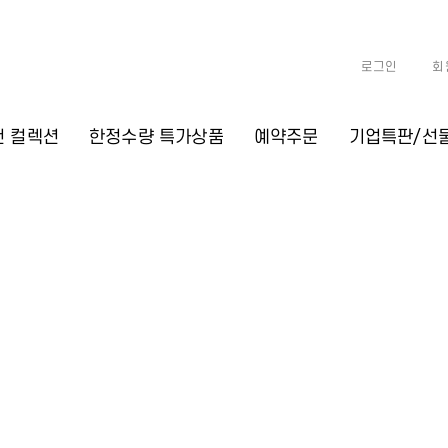
로그인
회
천 컬렉션
한정수량 특가상품
예약주문
기업특판/선