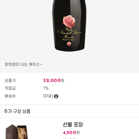
장미향이 나는 케이스~
32,000
상품가
원
적립금
1%
배송비
(무료)
추가 구성 상품
선물 포장
4,500
원