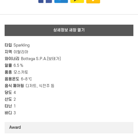
상세정보 새창 열기
타입
Sparkling
지역
이탈리아
와이너리
Bottega S.P.A.[보테가]
알콜
6.5 %
품종
모스카토
음용온도
6~8 ℃
음식 페어링
디저트, 식전주 등
당도
4
산도
2
타닌
1
바디
3
Award