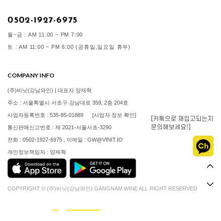
0502-1927-6975
월~금 : AM 11:00 ~ PM 7:00
토 : AM 11:00 ~ PM 6:00 (공휴일,일요일 휴무)
COMPANY INFO
(주)비닛(강남와인) | 대표자 양재혁
주소 : 서울특별시 서초구 강남대로 359, 2층 204호
사업자등록번호 : 535-85-01889
[사업자 정보 확인]
[카톡으로 재입고되는지
문의해보세요!]
통신판매신고번호 : 제 2021-서울서초-3290
전화 : 0502-1927-6975 , 이메일 : GW@VINIT.IO
개인정보책임자 : 양재혁
COPYRIGHT © (주)비닛(강남와인) GANGNAM.WINE ALL RIGHT RESERVED