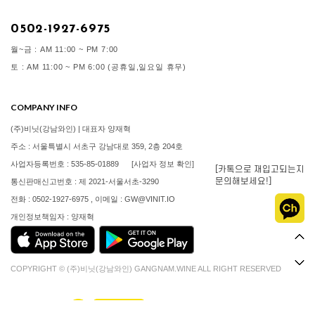
0502-1927-6975
월~금 : AM 11:00 ~ PM 7:00
토 : AM 11:00 ~ PM 6:00 (공휴일,일요일 휴무)
COMPANY INFO
(주)비닛(강남와인) | 대표자 양재혁
주소 : 서울특별시 서초구 강남대로 359, 2층 204호
사업자등록번호 : 535-85-01889
[사업자 정보 확인]
[카톡으로 재입고되는지
문의해보세요!]
통신판매신고번호 : 제 2021-서울서초-3290
전화 : 0502-1927-6975 , 이메일 : GW@VINIT.IO
개인정보책임자 : 양재혁
COPYRIGHT © (주)비닛(강남와인) GANGNAM.WINE ALL RIGHT RESERVED