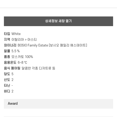
상세정보 새창 열기
타입
White
지역
이탈리아 > 아스티
와이너리
BOSIO Family Estate [보시오 페밀리 에스테이트]
알콜
5.5 %
품종
모스카토 100%
음용온도
6~8 ℃
음식 페어링
달콤한 각종 디저트류 등
당도
5
산도
2
타닌
-
바디
2
Award