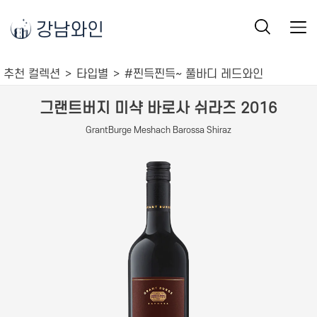
강남와인
추천 컬렉션
타입별
#찐득찐득~ 풀바디 레드와인
그랜트버지 미샥 바로사 쉬라즈 2016
GrantBurge Meshach Barossa Shiraz