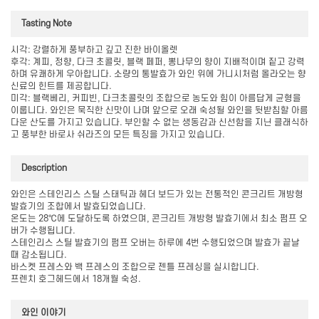
Tasting Note
시각: 강렬하게 풍부하고 깊고 진한 바이올렛
후각: 계피, 정향, 다크 초콜릿, 블랙 페퍼, 뽕나무의 향이 지배적이며 짙고 강력
하며 유쾌하게 우아합니다. 소량의 통발효가 와인 위에 가니시처럼 올라오는 향
신료의 힌트를 제공합니다.
미각: 블랙베리, 커피빈, 다크초콜릿의 조합으로 농도와 힘이 아름답게 균형을
이룹니다. 와인은 묵직한 신맛이 나며 앞으로 오래 숙성될 와인을 뒷받침할 아름
다운 산도를 가지고 있습니다. 부인할 수 없는 생동감과 신선함을 지닌 클래식하
고 풍부한 바로사 쉬라즈의 모든 특징을 가지고 있습니다.
Description
와인은 스테인리스 스틸 스태틱과 헤더 보드가 있는 전통적인 콘크리트 개방형
발효기의 조합에서 발효되었습니다.
온도는 28℃에 도달하도록 하였으며, 콘크리트 개방형 발효기에서 최소 펌프 오
버가 수행됩니다.
스테인리스 스틸 발효기의 펌프 오버는 하루에 4번 수행되었으며 발효가 끝날
때 감소됩니다.
바스켓 프레스와 백 프레스의 조합으로 젠틀 프레싱을 실시합니다.
프렌치 호그헤드에서 18개월 숙성.
와인 이야기