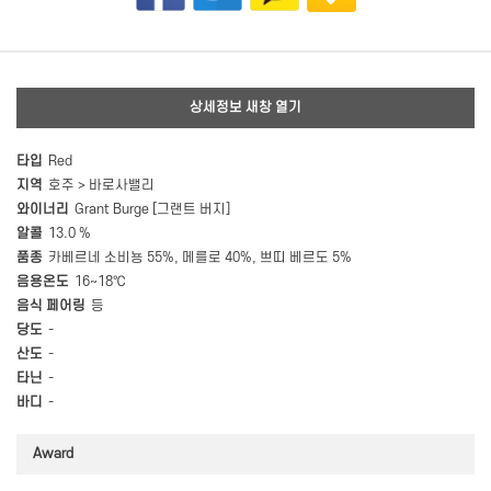
상세정보 새창 열기
타입
Red
지역
호주 > 바로사밸리
와이너리
Grant Burge [그랜트 버지]
알콜
13.0 %
품종
카베르네 소비뇽 55%, 메를로 40%, 쁘띠 베르도 5%
음용온도
16~18℃
음식 페어링
등
당도
-
산도
-
타닌
-
바디
-
Award