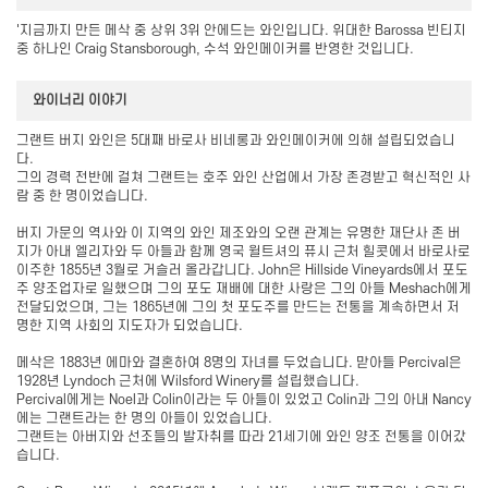
'지금까지 만든 메삭 중 상위 3위 안에드는 와인입니다. 위대한 Barossa 빈티지
중 하나인 Craig Stansborough, 수석 와인메이커를 반영한 ​​것입니다.
와이너리 이야기
그랜트 버지 와인은 5대째 바로사 비네롱과 와인메이커에 의해 설립되었습니
다.
그의 경력 전반에 걸쳐 그랜트는 호주 와인 산업에서 가장 존경받고 혁신적인 사
람 중 한 명이었습니다.
버지 가문의 역사와 이 지역의 와인 제조와의 오랜 관계는 유명한 재단사 존 버
지가 아내 엘리자와 두 아들과 함께 영국 윌트셔의 퓨시 근처 힐콧에서 바로사로
이주한 1855년 3월로 거슬러 올라갑니다. John은 Hillside Vineyards에서 포도
주 양조업자로 일했으며 그의 포도 재배에 대한 사랑은 그의 아들 Meshach에게
전달되었으며, 그는 1865년에 그의 첫 포도주를 만드는 전통을 계속하면서 저
명한 지역 사회의 지도자가 되었습니다.
메삭은 1883년 에마와 결혼하여 8명의 자녀를 두었습니다. 맏아들 Percival은
1928년 Lyndoch 근처에 Wilsford Winery를 설립했습니다.
Percival에게는 Noel과 Colin이라는 두 아들이 있었고 Colin과 그의 아내 Nancy
에는 그랜트라는 한 명의 아들이 있었습니다.
그랜트는 아버지와 선조들의 발자취를 따라 21세기에 와인 양조 전통을 이어갔
습니다.