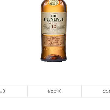
뷰
()
상품문의
()
관련