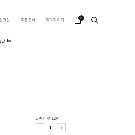
0
원가입
주문조회
마이페이지
물세트
글렌리벳 12년