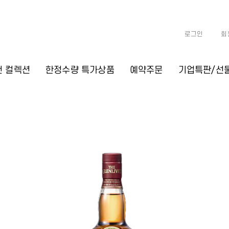
로그인
회
천 컬렉션
한정수량 특가상품
예약주문
기업특판/선