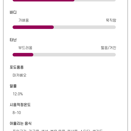
바디
가벼움
묵직함
타닌
부드러움
떫음/거친
포도품종
마카베오
알콜
12.0
%
시음적정온도
8~10
어울리는 음식