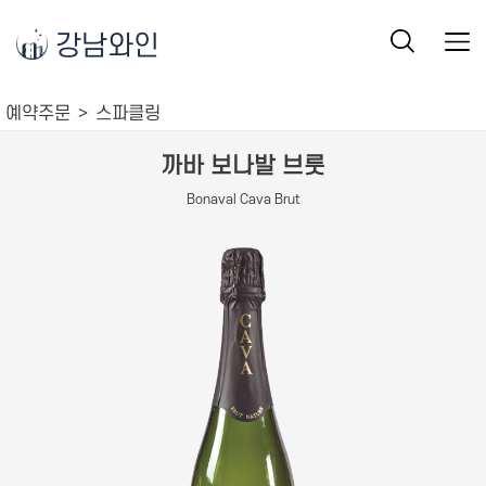
강남와인
예약주문
스파클링
까바 보나발 브룻
Bonaval Cava Brut