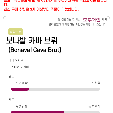
므로, "픽업준비 완료" 문자메시지를 수신하신 뒤에 픽업오시길 바랍니
다.
최소 구매 수량은 3개 이상부터 주문이 가능합니다.
본 컨텐츠는 주)비닛
에서
온라인몰에게 제공하는 와인정보제공 서비스입니다.
스파클링
보나발 카바 브뤼
(
Bonaval Cava Brut
)
나라 > 지역
스페인
>
카바
당도
드라이함
스윗함
산도
낮은산미
높은산미