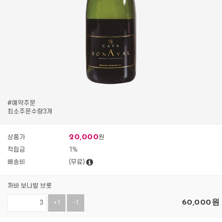
#예약주문
최소주문수량3개
20,000
상품가
원
적립금
1%
배송비
(무료)
까바 보나발 브룻
60,000
원
+1
-1