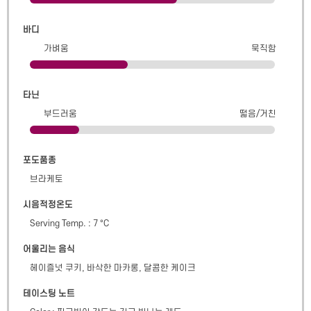
바디
가벼움
묵직함
타닌
부드러움
떫음/거친
포도품종
브라케토
시음적정온도
Serving Temp. : 7 °C
어울리는 음식
헤이즐넛 쿠키, 바삭한 마카롱, 달콤한 케이크
테이스팅 노트