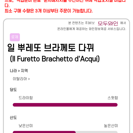
므로, "픽업준비 완료" 문자메시지를 수신하신 뒤에 픽업오시길 바랍니
다.
최소 구매 수량은 3개 이상부터 주문이 가능합니다.
본 컨텐츠는 주)비닛
에서
온라인몰에게 제공하는 와인정보제공 서비스입니다.
로제
일 뿌레또 브라께토 다뀌
(
Il Furetto Brachetto d'Acqui
)
나라 > 지역
이탈리아
>
당도
드라이함
스윗함
산도
낮은산미
높은산미