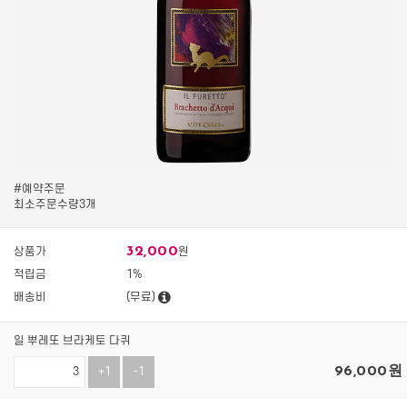
#예약주문
최소주문수량3개
32,000
상품가
원
적립금
1%
배송비
(무료)
일 뿌레또 브라케토 다퀴
96,000
원
+1
-1