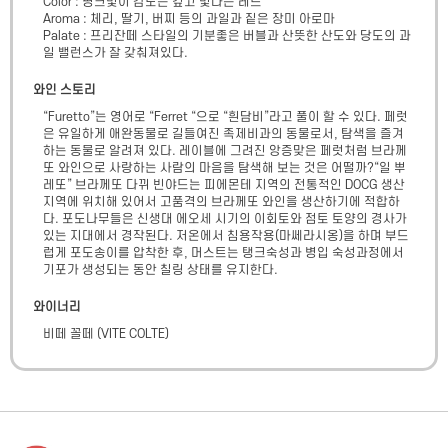
Color : 핑크빛이 감도는 깊고 빛나는 레드

Aroma : 체리, 딸기, 버찌 등의 과일과 짙은 장미 아로마

Palate : 프리잔떼 스타일의 기분좋은 버블과 산뜻한 산도와 당도의 과
일 밸런스가 잘 갖춰져있다.
와인 스토리
“Furetto”는 영어로 “Ferret “으로 “흰담비”라고 풀이 할 수 있다. 페럿
은 유일하게 애완동물로 길들여진 족제비과의 동물로서, 탐색을 즐겨 
하는 동물로 알려져 있다. 레이블에 그려진 앙증맞은 페럿처럼 브라께
또 와인으로 사랑하는 사람의 마음을 탐색해 보는 것은 어떨까?“일 뿌
레또” 브라께또 다뀌 빈야드는 피에몬테 지역의 전통적인 DOCG 생산
지역에 위치해 있어서 고품격의 브라께또 와인을 생산하기에 적합하
다. 포도나무들은 신생대 에오세 시기의 이회토와 점토 토양의 경사가 
있는 지대에서 경작된다. 저온에서 침용작용(마쎄라시옹)을 하며 부드
럽게 포도송이를 압착한 후, 머스트는 탱크숙성과 병입 숙성과정에서 
기포가 생성되는 동안 칠링 상태를 유지한다.
와이너리
비떼 꼴떼
(
VITE COLTE
)