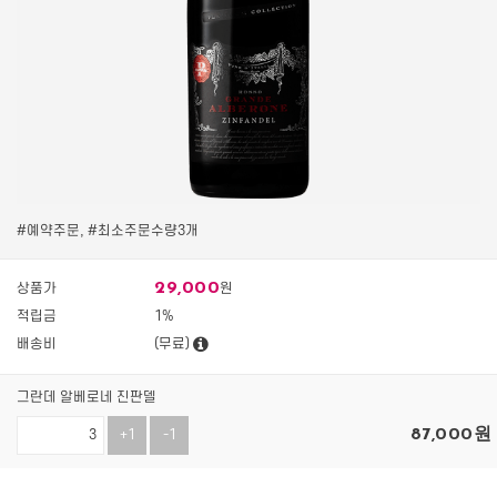
#예약주문, #최소주문수량3개
29,000
상품가
원
적립금
1%
배송비
(무료)
그란데 알베로네 진판델
87,000
원
+1
-1