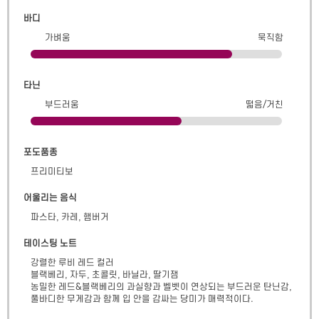
바디
가벼움
묵직함
타닌
부드러움
떫음/거친
포도품종
프리미티보
어울리는 음식
파스타, 카레, 햄버거
테이스팅 노트
강렬한 루비 레드 컬러

블랙베리, 자두, 초콜릿, 바닐라, 딸기잼

농밀한 레드&블랙베리의 과실향과 벨벳이 연상되는 부드러운 탄닌감, 
풀바디한 무게감과 함께 입 안을 감싸는 당미가 매력적이다.