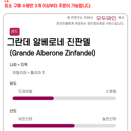
다.
최소 구매 수량은 3개 이상부터 주문이 가능합니다.
본 컨텐츠는 주)비닛
에서
온라인몰에게 제공하는 와인정보제공 서비스입니다.
레드
그란데 알베로네 진판델
(
Grande Alberone Zinfandel
)
나라 > 지역
이탈리아
>
풀리아 주
당도
드라이함
스윗함
산도
낮은산미
높은산미