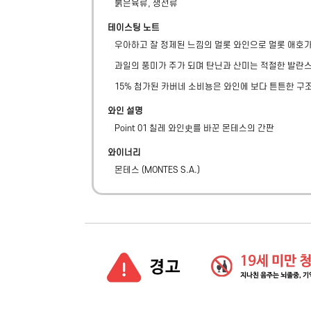
붉은육류, 생선류
테이스팅 노트
우아하고 잘 정제된 느낌의 멀롯 와인으로 멀롯 애호
과일의 풍미가 주가 되며 탄닌과 산미는 적절한 발란
15% 첨가된 카버네 소비뇽은 와인에 보다 튼튼한 구
와인 설명
Point 01 칠레 와인史를 바꾼 몬테스의 간판
와이너리
몬테스
(
MONTES S.A.
)