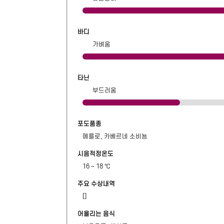
바디
가벼움
타닌
부드러움
포도품종
메를로, 카베르네 소비뇽
시음적정온도
16 ~ 18 ℃
주요 수상내역
[]
어울리는 음식