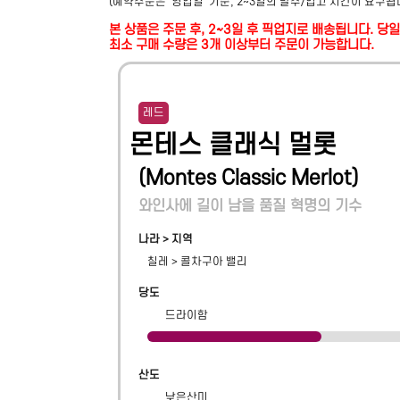
(예약주문은 '영업일' 기준, 2~3일의 발주/입고 시간이 요구됩
본 상품은 주문 후, 2~3일 후 픽업지로 배송됩니다. 
최소 구매 수량은 3개 이상부터 주문이 가능합니다.
레드
몬테스 클래식 멀롯
(
Montes Classic Merlot
)
와인사에 길이 남을 품질 혁명의 기수
나라 > 지역
칠레
>
콜차구아 밸리
당도
드라이함
산도
낮은산미