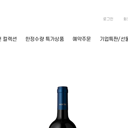
로그인
회
천 컬렉션
한정수량 특가상품
예약주문
기업특판/선