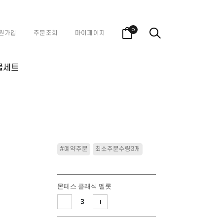
0
원가입
주문조회
마이페이지
물세트
#예약주문
최소주문수량3개
몬테스 클래식 멜롯