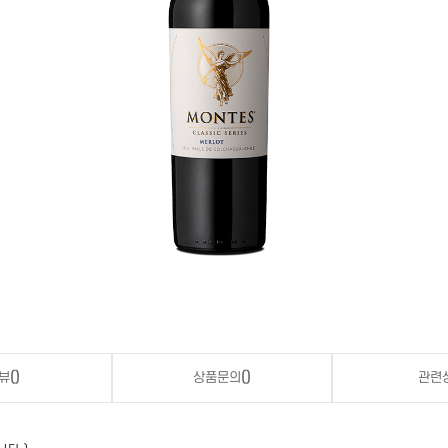
뷰
()
상품문의
()
관련