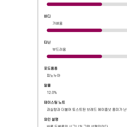
바디
가벼움
타닌
부드러움
포도품종
피노누아
알콜
12.0
%
테이스팅 노트
과실향과 더불어 토스트된 브레드 헤이즐넛 풍미가 난
와인 설명
바론 도베른의 시그니처 그랑 샴페인이다.