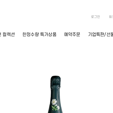
로그인
회
천 컬렉션
한정수량 특가상품
예약주문
기업특판/선