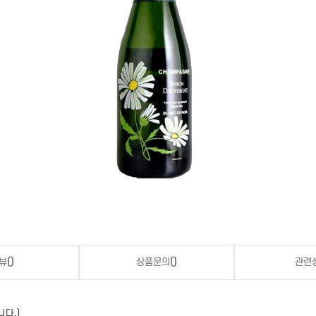
뷰
()
상품문의
()
관련
니다.)