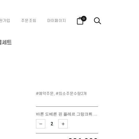
0
원가입
주문조회
마이페이지
물세트
#예약주문, #최소주문수량2개
바론 도베른 핀 플레르 그랑크뤼 블랑 드 누아