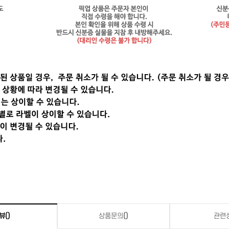
뷰
()
상품문의
()
관련