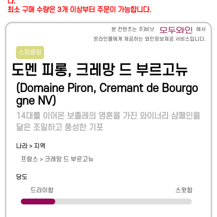
다.
최소 구매 수량은 3개 이상부터 주문이 가능합니다.
본 컨텐츠는 주)비닛
에서
온라인몰에게 제공하는 와인정보제공 서비스입니다.
스파클링
도멘 피롱, 크레망 드 부르고뉴
(
Domaine Piron, Cremant de Bourgo
gne NV
)
14대를 이어온 보졸레의 영혼을 가진 와이너리 샴페인을
닮은 조밀하고 풍성한 기포
나라 > 지역
프랑스
>
크레망 드 부르고뉴
당도
드라이함
스윗함