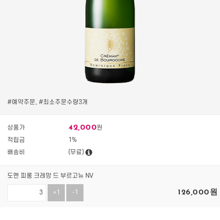
#예약주문, #최소주문수량3개
42,000
상품가
원
적립금
1%
배송비
(무료)
도멘 피롱 크레망 드 부르고뉴 NV
126,000
원
+1
-1