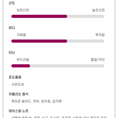
산도
낮은산미
높은산미
바디
가벼움
묵직함
타닌
부드러움
떫음/거친
포도품종
샤르도네
어울리는 음식
케이준 샐러드, 연어, 참치회, 갑각류
테이스팅 노트