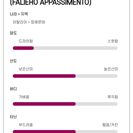
(
FALIERO APPASSIMENTO
)
나라 > 지역
이탈리아
>
피에몬테
당도
드라이함
스윗함
산도
낮은산미
높은산미
바디
가벼움
묵직함
타닌
부드러움
떫음/거친