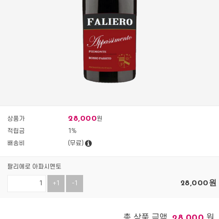
28,000
상품가
원
적립금
1%
배송비
(무료)
팔리에로 아파시멘토
28,000
원
+1
-1
총 상품 금액
원
28,000