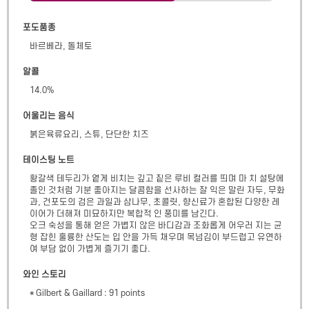
포도품종
바르베라, 돌체토
알콜
14.0
%
어울리는 음식
붉은육류요리, 스튜, 단단한 치즈
테이스팅 노트
황갈색 테두리가 옅게 비치는 깊고 짙은 루비 컬러를 띄며 마 치 설탕에 
졸인 것처럼 기분 좋아지는 달콤함을 선사하는 잘 익은 말린 자두, 무화
과, 건포도의 검은 과일과 삼나무, 초콜릿, 향신료가 혼합된 다양한 레
이어가 더해져 미묘하지만 복합적 인 풍미를 남긴다.

오크 숙성을 통해 얻은 가볍지 않은 바디감과 조화롭게 어우러 지는 균
형 잡힌 훌륭한 산도는 입 안을 가득 채우며 목넘김이 부드럽고 유연하
여 부담 없이 가볍게 즐기기 좋다.
와인 스토리
* Gilbert & Gaillard : 91 points