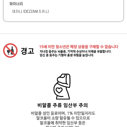
와이너리
데자니
(
DEZZANI S.R.L
)