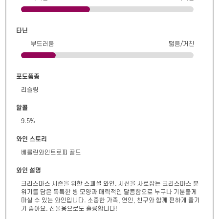
타닌
부드러움
떫음/거친
포도품종
리슬링
알콜
9.5
%
와인 스토리
베를린와인트로피 골드
와인 설명
크리스마스 시즌을 위한 스페셜 와인. 시선을 사로잡는 크리스마스 분
위기를 담은 독특한 병 모양과 매력적인 달콤함으로 누구나 기분좋게 
마실 수 있는 와인입니다. 소중한 가족, 연인, 친구와 함께 편하게 즐기
기 좋아요. 선물용으로도 훌륭합니다!
