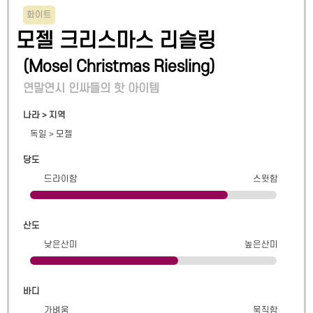
화이트
모젤 크리스마스 리슬링
(
Mosel Christmas Riesling
)
연말연시 인싸들의 핫 아이템
나라 > 지역
독일
>
모젤
당도
드라이함
스윗함
산도
낮은산미
높은산미
바디
가벼움
묵직함