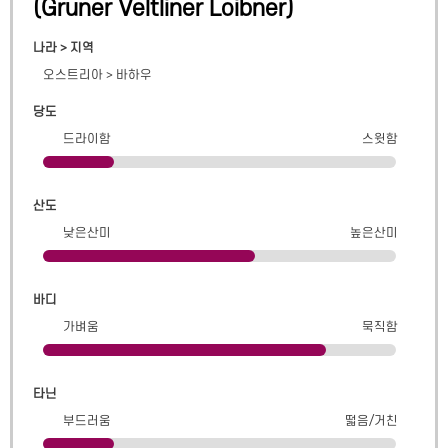
(
Gruner Veltliner Loibner
)
나라 > 지역
오스트리아
>
바하우
당도
드라이함
스윗함
산도
낮은산미
높은산미
바디
가벼움
묵직함
타닌
부드러움
떫음/거친