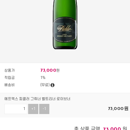
73,000
상품가
원
적립금
1%
배송비
(무료)
에프엑스 피클러 그뤼너 벨트리너 로이브너
73,000
원
+1
-1
총 상품 금액
원
73,000