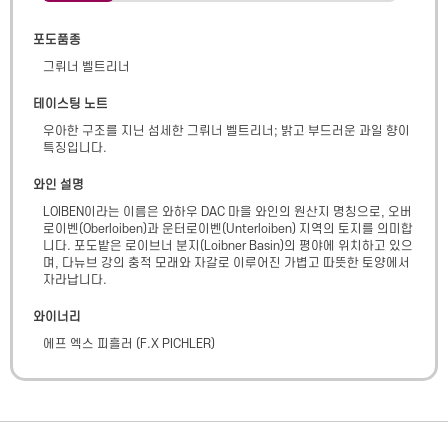
포도품종
그뤼너 벨트리너
테이스팅 노트
우아한 구조를 지닌 섬세한 그뤼너 벨트리너; 밝고 부드러운 과일 향이 
특징입니다.
와인 설명
LOIBEN이라는 이름은 와하우 DAC 마을 와인의 원산지 명칭으로, 오버
로이벤(Oberloiben)과 운터로이벤(Unterloiben) 지역의 토지를 의미합
니다. 포도밭은 로이브너 분지(Loibner Basin)의 평야에 위치하고 있으
며, 다뉴브 강의 충적 모래와 자갈로 이루어진 가볍고 따뜻한 토양에서 
자라납니다.
와이너리
에프 엑스 피흘러
(
F.X PICHLER
)