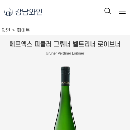
강남와인
와인
화이트
에프엑스 피클러 그뤼너 벨트리너 로이브너
Gruner Veltliner Loibner