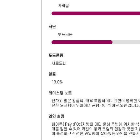
가벼움
타닌
부드러움
포도품종
샤르도네
알콜
13.0
%
테이스팅 노트
진하고 밝은 황금색, 매우 복합적이며 표현이 명확한 
은한 오크향이 우아하며 균형감이 뛰어난 와인입니다.
와인 설명
뻬이독( Pay d’Oc)지방의 미디 운하 주변에 위치
매를 얻을 수 있어 과일의 향과 크림의 질감과 맛을 
여 숙성하고 신선한 과일향이 살아있는 와인을 만들기 