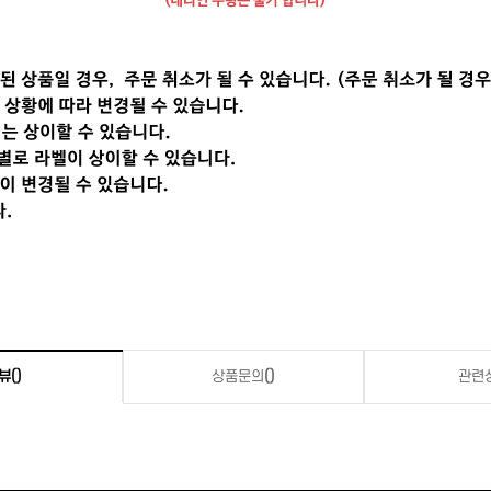
뷰
()
상품문의
()
관련