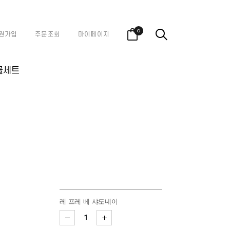
0
원가입
주문조회
마이페이지
물세트
레 프레 베 샤도네이