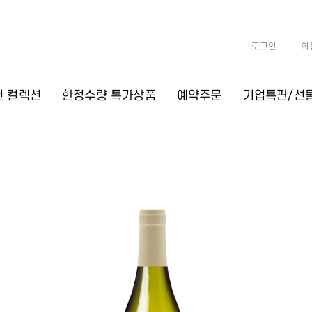
로그인
회
천 컬렉션
한정수량 특가상품
예약주문
기업특판/선