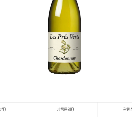
뷰
()
상품문의
()
관련