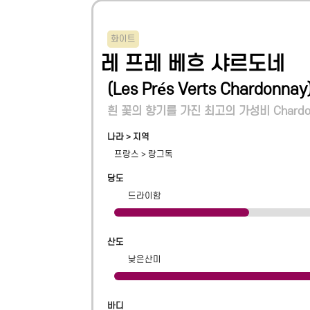
화이트
레 프레 베흐 샤르도네
(
Les Prés Verts Chardonnay
흰 꽃의 향기를 가진 최고의 가성비 Chardo
나라 > 지역
프랑스
>
랑그독
당도
드라이함
산도
낮은산미
바디