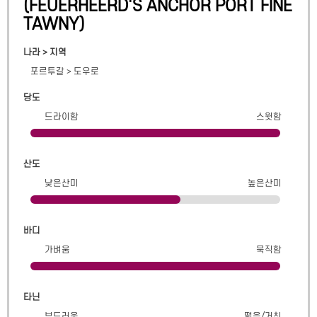
(
FEUERHEERD'S ANCHOR PORT FINE
TAWNY
)
나라 > 지역
포르투갈
>
도우로
당도
드라이함
스윗함
산도
낮은산미
높은산미
바디
가벼움
묵직함
타닌
부드러움
떫음/거친