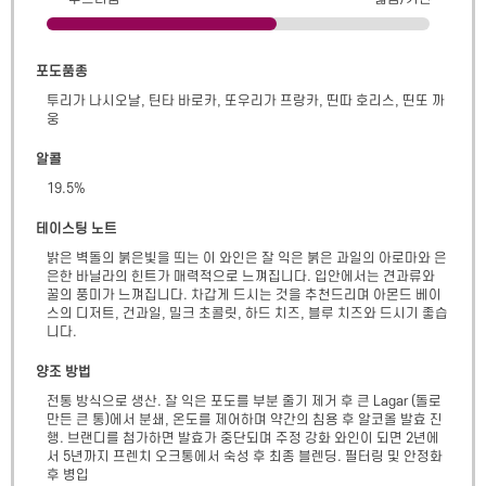
포도품종
투리가 나시오날, 틴타 바로카, 또우리가 프랑카, 띤따 호리스, 띤또 까
웅
알콜
19.5
%
테이스팅 노트
밝은 벽돌의 붉은빛을 띄는 이 와인은 잘 익은 붉은 과일의 아로마와 은
은한 바닐라의 힌트가 매력적으로 느껴집니다. 입안에서는 견과류와 
꿀의 풍미가 느껴집니다. 차갑게 드시는 것을 추천드리며 아몬드 베이
스의 디저트, 건과일, 밀크 초콜릿, 하드 치즈, 블루 치즈와 드시기 좋습
니다.
양조 방법
전통 방식으로 생산. 잘 익은 포도를 부분 줄기 제거 후 큰 Lagar (돌로 
만든 큰 통)에서 분쇄, 온도를 제어하며 약간의 침용 후 알코올 발효 진
행. 브랜디를 첨가하면 발효가 중단되며 주정 강화 와인이 되면 2년에
서 5년까지 프렌치 오크통에서 숙성 후 최종 블렌딩. 필터링 및 안정화 
후 병입