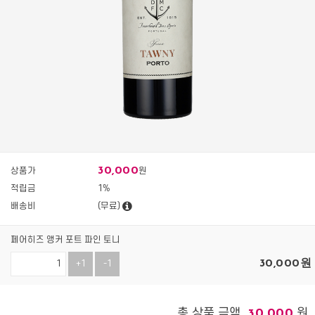
30,000
상품가
원
적립금
1%
배송비
(무료)
페어히즈 앵커 포트 파인 토니
30,000
원
+1
-1
총 상품 금액
원
30,000