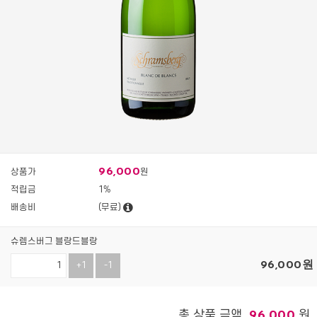
96,000
상품가
원
적립금
1%
배송비
(무료)
슈렘스버그 블랑드블랑
96,000
원
+1
-1
총 상품 금액
원
96,000