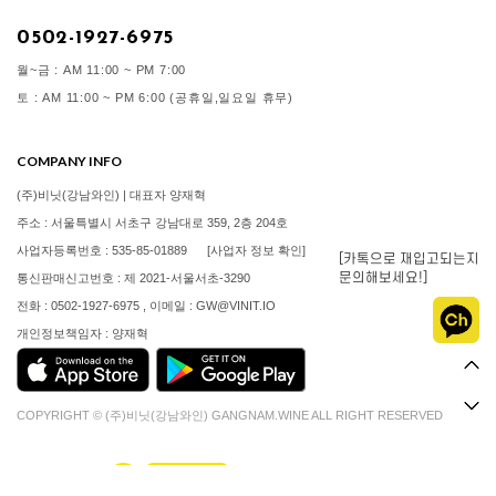
0502-1927-6975
월~금 : AM 11:00 ~ PM 7:00
토 : AM 11:00 ~ PM 6:00 (공휴일,일요일 휴무)
COMPANY INFO
(주)비닛(강남와인) | 대표자 양재혁
주소 : 서울특별시 서초구 강남대로 359, 2층 204호
사업자등록번호 : 535-85-01889
[사업자 정보 확인]
[카톡으로 재입고되는지
문의해보세요!]
통신판매신고번호 : 제 2021-서울서초-3290
전화 : 0502-1927-6975 , 이메일 : GW@VINIT.IO
개인정보책임자 : 양재혁
COPYRIGHT © (주)비닛(강남와인) GANGNAM.WINE ALL RIGHT RESERVED