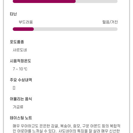
타닌
부드러움
떫음/거친
포도품종
샤르도네
시음적정온도
7 ~ 10 ℃
주요 수상내역
[]
어울리는 음식
가금류
테이스팅 노트
매우 우아하고도 은은한 감귤, 복숭아, 효모, 구운 아몬드 등의 복합적
인 아로마를 느끼실 수 있다.  샤도네이의 특징을 잘 살려 매우 신선한 