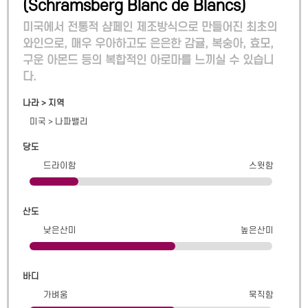
(
Schramsberg Blanc de Blancs
)
미국에서 전통적 샴페인 제조방식으로 만들어진 최초의
와인으로, 매우 우아하고도 은은한 감귤, 복숭아, 효모,
구운 아몬드 등의 복합적인 아로마를 느끼실 수 있습니
다.
나라 > 지역
미국
>
나파밸리
당도
드라이함
스윗함
산도
낮은산미
높은산미
바디
가벼움
묵직함