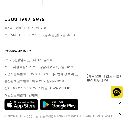
0502-1927-6975
월~금 : AM 11:00 ~ PM 7:00
토 : AM 11:00 ~ PM 6:00 (공휴일,일요일 휴무)
COMPANY INFO
(주)비닛(강남와인) | 대표자 양재혁
주소 : 서울특별시 서초구 강남대로 359, 2층 204호
사업자등록번호 : 535-85-01889
[사업자 정보 확인]
[카톡으로 재입고되는지
문의해보세요!]
통신판매신고번호 : 제 2021-서울서초-3290
전화 : 0502-1927-6975 , 이메일 : GW@VINIT.IO
개인정보책임자 : 양재혁
COPYRIGHT © (주)비닛(강남와인) GANGNAM.WINE ALL RIGHT RESERVED