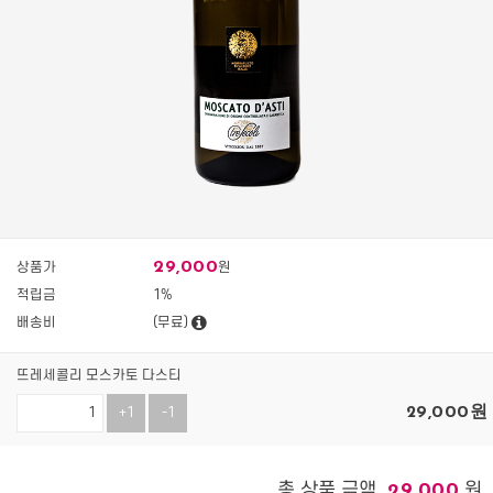
29,000
상품가
원
적립금
1%
배송비
(무료)
뜨레세콜리 모스카토 다스티
29,000
원
+1
-1
총 상품 금액
원
29,000