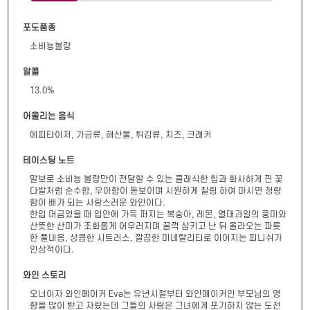
포도품종
소비뇽블랑
알콜
13.0
%
어울리는 음식
에피타이저, 가금류, 해산물, 튀김류, 치즈, 크래커
테이스팅 노트
말보로 소비뇽 블랑만이 전달할 수 있는 클래식한 힘과 화사하게 핀 꽃
다발처럼 순수함, 우아함이 돋보이며 시원하게 칠링 하여 마시면 청량
함이 배가 되는 사랑스러운 와인이다.

한입 머금었을 때 입안에 가득 퍼지는 복숭아, 레몬, 열대과일의 풍미와 
산뜻한 산미가 조화롭게 어우러지며 꿀꺽 삼키고 난 뒤 올라오는 파릇
한 풀내음, 상큼한 시트러스, 깔끔한 미네랄리티로 이어지는 피니쉬가 
인상적이다.
와인 스토리
오너이자 와인메이커 Eva는 유년시절부터 와인메이커인 부모님의 영
향을 많이 받고 자랐는데 그들의 사랑은 그녀에게 포기하지 않는 도전