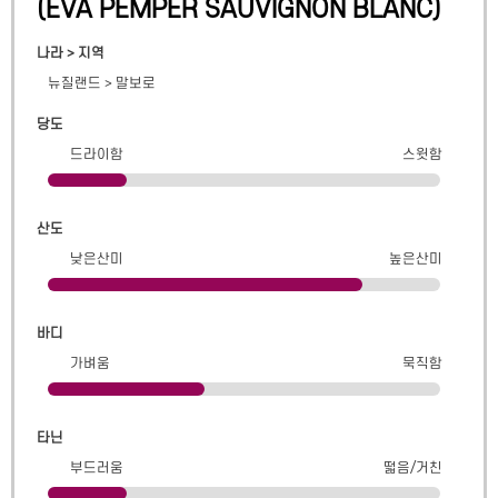
(
EVA PEMPER SAUVIGNON BLANC
)
나라 > 지역
뉴질랜드
>
말보로
당도
드라이함
스윗함
산도
낮은산미
높은산미
바디
가벼움
묵직함
타닌
부드러움
떫음/거친