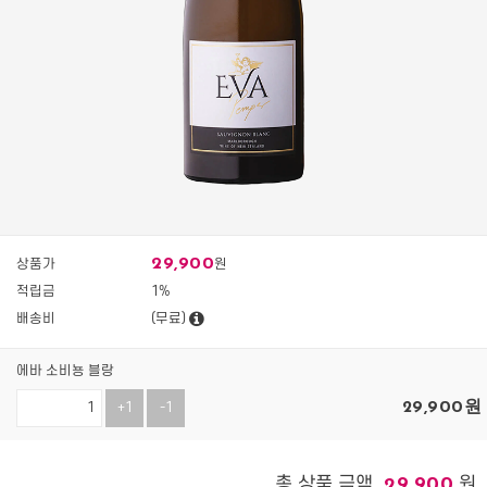
29,900
상품가
원
적립금
1%
배송비
(무료)
에바 소비뇽 블랑
29,900
원
+1
-1
총 상품 금액
원
29,900