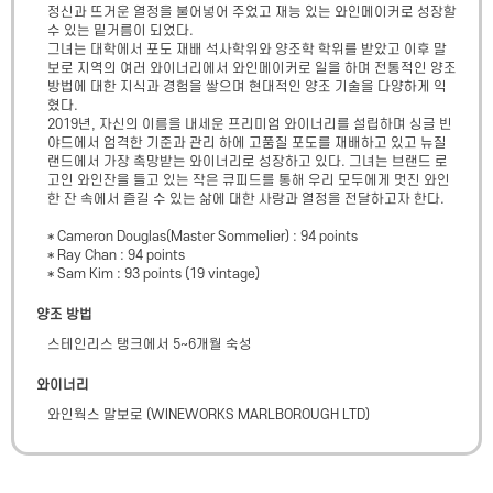
정신과 뜨거운 열정을 불어넣어 주었고 재능 있는 와인메이커로 성장할 
수 있는 밑거름이 되었다.

그녀는 대학에서 포도 재배 석사학위와 양조학 학위를 받았고 이후 말
보로 지역의 여러 와이너리에서 와인메이커로 일을 하며 전통적인 양조
방법에 대한 지식과 경험을 쌓으며 현대적인 양조 기술을 다양하게 익
혔다.

2019년, 자신의 이름을 내세운 프리미엄 와이너리를 설립하며 싱글 빈
야드에서 엄격한 기준과 관리 하에 고품질 포도를 재배하고 있고 뉴질
랜드에서 가장 촉망받는 와이너리로 성장하고 있다. 그녀는 브랜드 로
고인 와인잔을 들고 있는 작은 큐피드를 통해 우리 모두에게 멋진 와인 
한 잔 속에서 즐길 수 있는 삶에 대한 사랑과 열정을 전달하고자 한다.

* Cameron Douglas(Master Sommelier) : 94 points

* Ray Chan : 94 points

* Sam Kim : 93 points (19 vintage)
양조 방법
스테인리스 탱크에서 5~6개월 숙성
와이너리
와인웍스 말보로
(
WINEWORKS MARLBOROUGH LTD
)