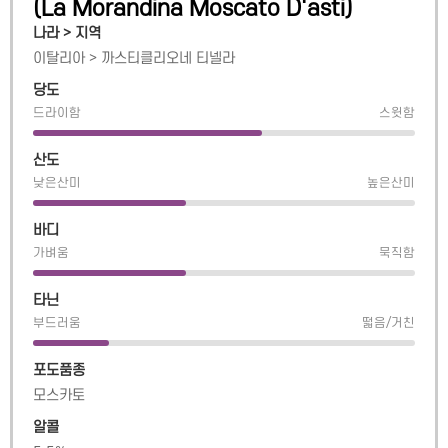
(
La Morandina Moscato D'asti
)
나라 > 지역
이탈리아
>
까스티클리오네 티넬라
당도
드라이함
스윗함
산도
낮은산미
높은산미
바디
가벼움
묵직함
타닌
부드러움
떫음/거친
포도품종
모스카토
알콜