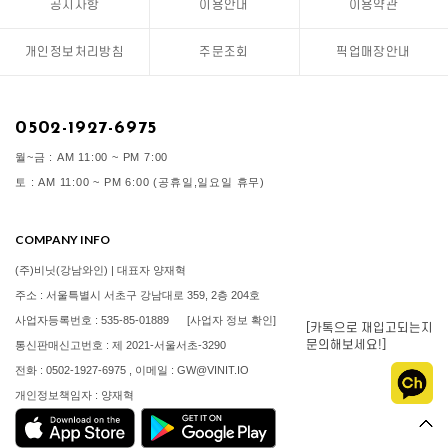
공지사항
이용안내
이용약관
개인정보처리방침
주문조회
픽업매장안내
0502-1927-6975
월~금 : AM 11:00 ~ PM 7:00
토 : AM 11:00 ~ PM 6:00 (공휴일,일요일 휴무)
COMPANY INFO
(주)비닛(강남와인) | 대표자 양재혁
주소 : 서울특별시 서초구 강남대로 359, 2층 204호
사업자등록번호 : 535-85-01889
[사업자 정보 확인]
[카톡으로 재입고되는지
문의해보세요!]
통신판매신고번호 : 제 2021-서울서초-3290
전화 : 0502-1927-6975 , 이메일 : GW@VINIT.IO
개인정보책임자 : 양재혁