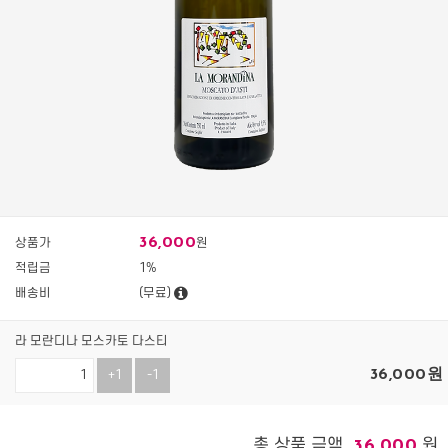
36,000
상품가
원
적립금
1%
배송비
(무료)
라 모란디나 모스카토 다스티
36,000
원
+1
-1
총 상품 금액
원
36,000