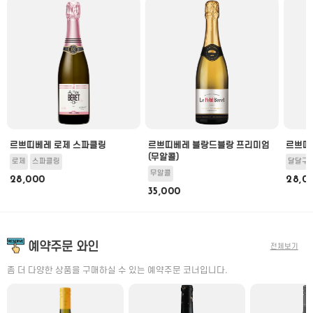
르쁘띠베레 로제 스파클링
르쁘띠베레 블랑드블랑 프리미엄
르쁘띠
(무알콜)
로제
스파클링
달달구
무알콜
28,000
28,0
35,000
예약주문 와인
전체보기
좀 더 다양한 상품을 구매하실 수 있는 예약주문 코너입니다.