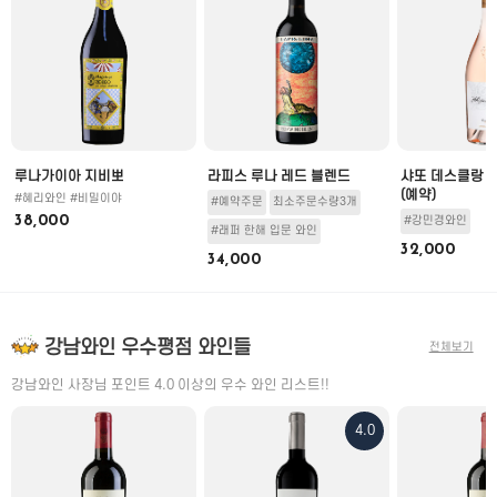
루나가이아 지비뽀
라피스 루나 레드 블렌드
샤또 데스클랑 
(예약)
#혜리와인 #비밀이야
#예약주문
최소주문수량3개
38,000
#강민경와인
#래퍼 한해 입문 와인
32,000
34,000
강남와인 우수평점 와인들
전체보기
강남와인 사장님 포인트 4.0 이상의 우수 와인 리스트!!
4.0