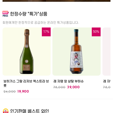
한정수량 "특가"상품
회원에게만 한정적으로 공급하는 온라인 특가상품입니다.
17%
50%
보히가스 그랑 리저브 엑스트라 브
레 쟈뎅 앙 샹탕 부하슈
레 쟈뎅
룻
78,000
39,000
78,0
24,000
19,900
인기판매 베스트 와인