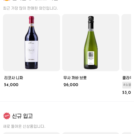
최근 가장 많이 판매된 와인입니다.
리코사 니짜
무사 까바 브룻
클라우
54,000
26,000
#쇼블의
53,0
신규 입고
새로 들어온 신상품입니다.