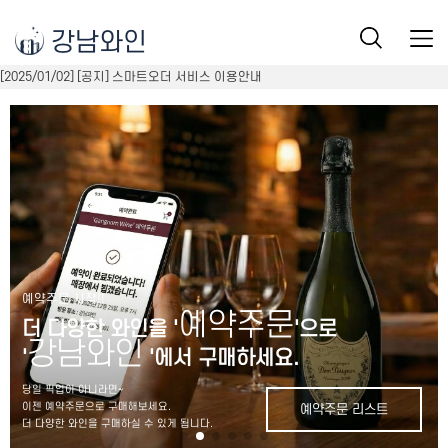
강남와인
[2025/01/02] [공지] 스마트오더 서비스 이용안내
예약주문 시작!!
예약주문
더 다양한 와인을 '
'으로
강남와인
'
'에서 구매하세요.
당일 픽업이 아니라면~
이젠 예약주문으로 구매해보세요.
예약주문 리스트
더 다양한 와인을 구매하실 수 있게 됩니다.