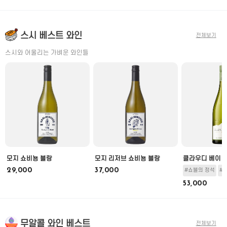
스시 베스트 와인
전체보기
스시와 어울리는 가벼운 와인들
모지 쇼비뇽 블랑
모지 리저브 쇼비뇽 블랑
클라우디 베이 
29,000
37,000
#쇼블의 정석
#
53,000
무알콜 와인 베스트
전체보기