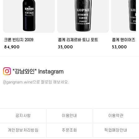
크론 빈티지 2009
콥케 리제르바 토니 포트
콥케 텐이어즈 
84,900
35,000
53,000
"강남와인" Instagram
@gangnam.wine으로 팔로잉 해보세요.
공지사항
이용안내
이용약관
개인정보처리방침
주문조회
픽업매장안내