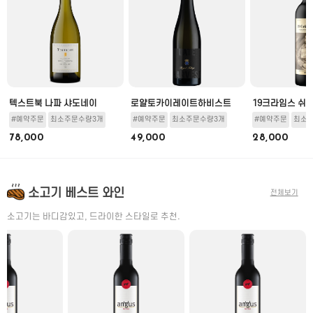
뇽
텍스트북 나파 샤도네이
로얄토카이레이트하비스트
19크라임스 쉬
#예약주문
최소주문수량3개
#예약주문
최소주문수량3개
#예약주문
최소
78,000
49,000
28,000
소고기 베스트 와인
전체보기
소고기는 바디감있고, 드라이한 스타일로 추천.