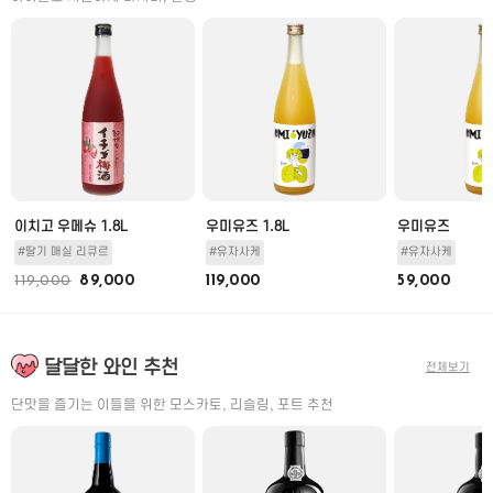
이치고 우메슈 1.8L
우미유즈 1.8L
우미유즈
#딸기 매실 리큐르
#유자사케
#유자사케
119,000
89,000
119,000
59,000
달달한 와인 추천
전체보기
단맛을 즐기는 이들을 위한 모스카토, 리슬링, 포트 추천