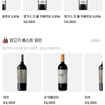
 카베르네 소비뇽
앵거스 더 불 카베르네 소비뇽
앵거스 더 불 카베르네 소비뇽
30,000
30,000
양고기 베스트 와인
전체보기
양고기는 타닌감 있는 쉬라즈, 모나스트렐 추천.
라야
라 아딸라야
라야
22,000
36,000
22,000