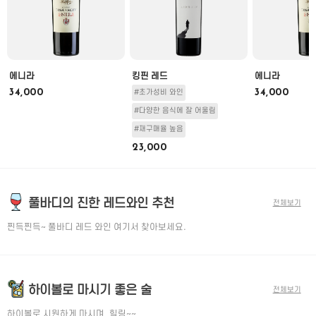
에니라
킹핀 레드
에니라
34,000
34,000
#초가성비 와인
#다양한 음식에 잘 어울림
#재구매율 높음
23,000
풀바디의 진한 레드와인 추천
전체보기
찐득찐득~ 풀바디 레드 와인 여기서 찾아보세요.
하이볼로 마시기 좋은 술
전체보기
하이볼로 시원하게 마시며, 힐링~~