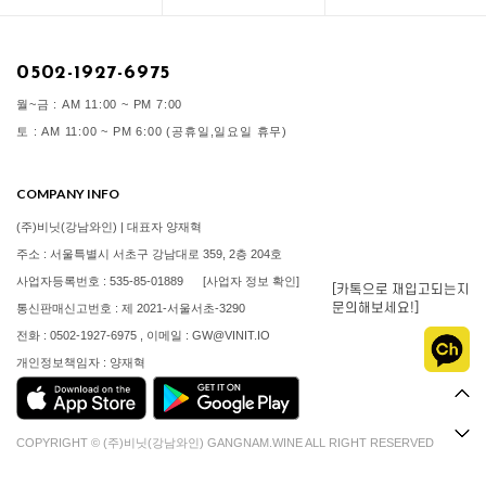
0502-1927-6975
월~금 : AM 11:00 ~ PM 7:00
토 : AM 11:00 ~ PM 6:00 (공휴일,일요일 휴무)
COMPANY INFO
(주)비닛(강남와인) | 대표자 양재혁
주소 : 서울특별시 서초구 강남대로 359, 2층 204호
사업자등록번호 : 535-85-01889
[사업자 정보 확인]
[카톡으로 재입고되는지
문의해보세요!]
통신판매신고번호 : 제 2021-서울서초-3290
전화 : 0502-1927-6975 , 이메일 : GW@VINIT.IO
개인정보책임자 : 양재혁
COPYRIGHT © (주)비닛(강남와인) GANGNAM.WINE ALL RIGHT RESERVED