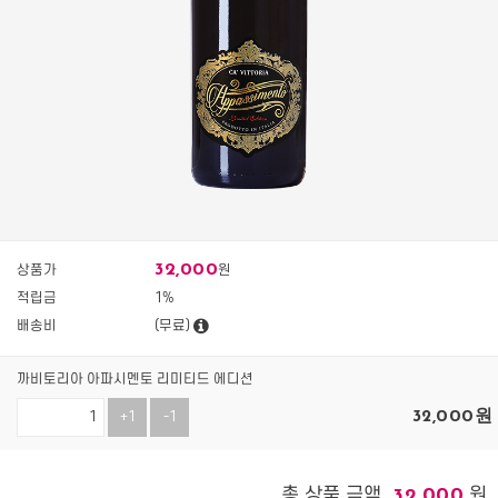
32,000
상품가
원
적립금
1%
배송비
(무료)
까비토리아 아파시멘토 리미티드 에디션
32,000
원
+1
-1
총 상품 금액
원
32,000