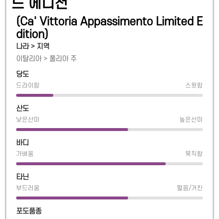
드 에디션
(
Ca' Vittoria Appassimento Limited E
dition
)
나라 > 지역
이탈리아
>
풀리아 주
당도
드라이함
스윗함
산도
낮은산미
높은산미
바디
가벼움
묵직함
타닌
부드러움
떫음/거친
포도품종