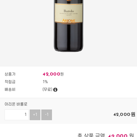
42,000
상품가
원
적립금
1%
배송비
(무료)
아리온 바롤로
42,000
원
+1
-1
총 상품 금액
원
42,000