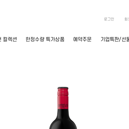
로그인
회
천 컬렉션
한정수량 특가상품
예약주문
기업특판/선