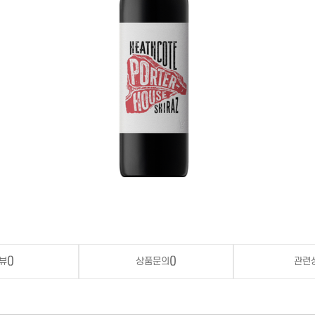
뷰
()
상품문의
()
관련