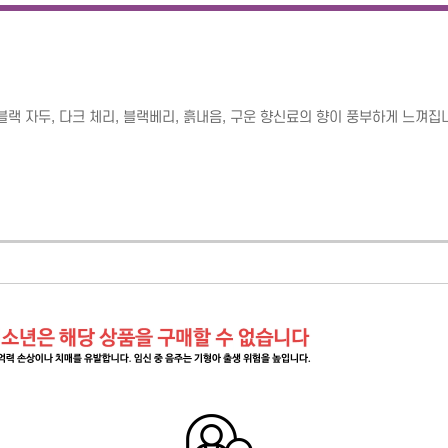
랙 자두, 다크 체리, 블랙베리, 흙내음, 구운 향신료의 향이 풍부하게 느껴집