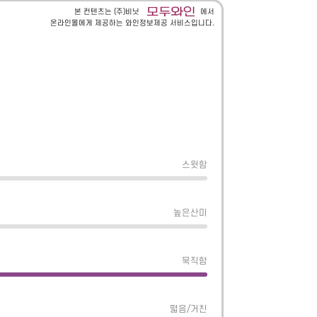
본 컨텐츠는 (주)비닛
에서
온라인몰에게 제공하는 와인정보제공 서비스입니다.
스윗함
높은산미
묵직함
떫음/거친