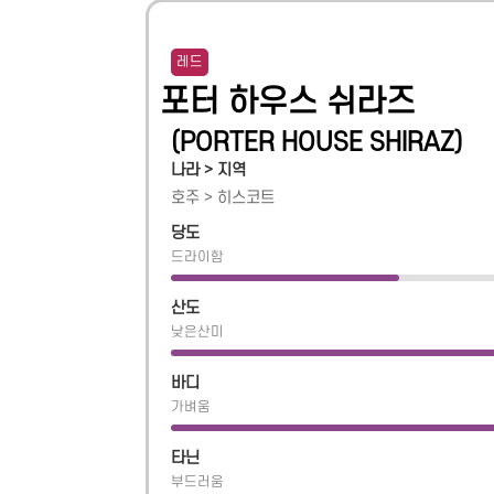
레드
포터 하우스 쉬라즈
(
PORTER HOUSE SHIRAZ
)
나라 > 지역
호주
>
히스코트
당도
드라이함
산도
낮은산미
바디
가벼움
타닌
부드러움