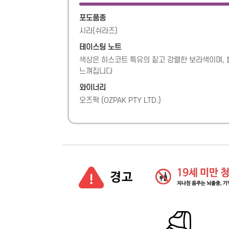
포도품종
시라(쉬라즈)
테이스팅 노트
색상은 히스코트 특유의 짙고 강렬한 보라색이며, 블
느껴집니다
와이너리
오즈팍
(
OZPAK PTY LTD.
)