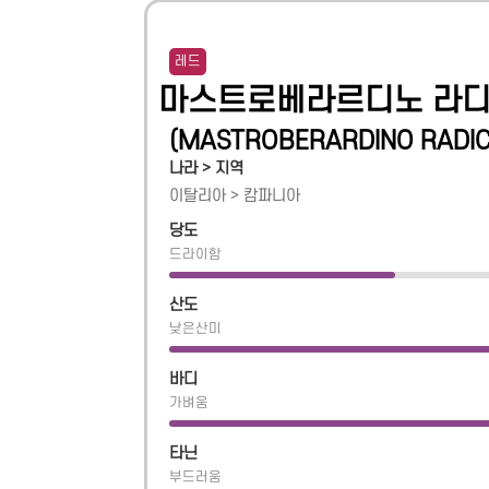
레드
마스트로베라르디노 라디
(
MASTROBERARDINO RADICI
나라 > 지역
이탈리아
>
캄파니아
당도
드라이함
산도
낮은산미
바디
가벼움
타닌
부드러움