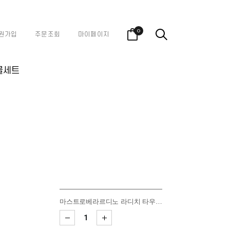
0
원가입
주문조회
마이페이지
물세트
마스트로베라르디노 라디치 타우라지 리제르바