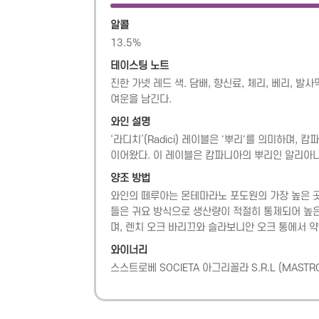
알콜
13.5
%
테이스팅 노트
진한 가넷 레드 색. 담배, 향신료, 체리, 베리, 발
여운을 남긴다.
와인 설명
‘라디치’(Radici) 레이블은 '뿌리'를 의미하며
이어왔다. 이 레이블은 캄파니아의 뿌리인 알리아
양조 방법
와인의 떼루아는 몬테마라노 포도원의 가장 높은 곳
들은 귀요 방식으로 생산량이 적절히 통제되어 높은 
며, 렌치 오크 바리끄와 슬라보니안 오크 통에서 약
와이너리
스스트로베 SOCIETA 아그리꼴라 S.R.L
(
MASTRO