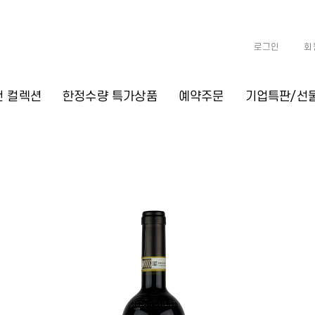
로그인
회
천 컬렉션
한정수량 특가상품
예약주문
기업특판/선