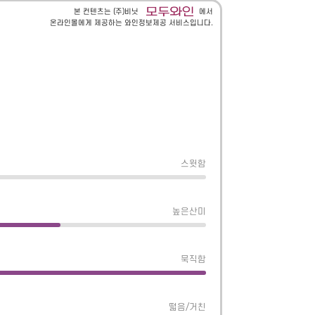
본 컨텐츠는 (주)비닛
에서
온라인몰에게 제공하는 와인정보제공 서비스입니다.
스윗함
높은산미
묵직함
떫음/거친