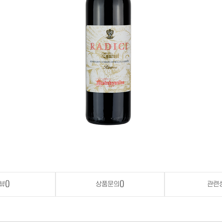
뷰
()
상품문의
()
관련