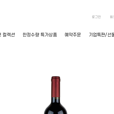
로그인
회
천 컬렉션
한정수량 특가상품
예약주문
기업특판/선