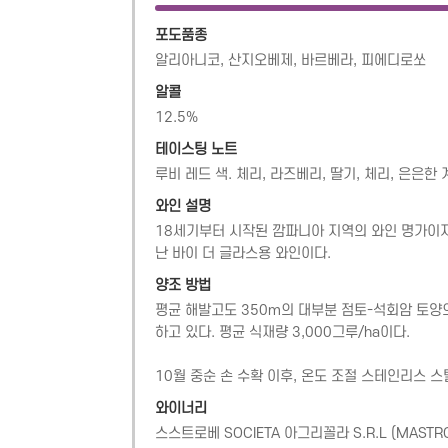
포도품종
알리아니코, 산지오베제, 바르베라, 피에디로쏘
알콜
12.5
%
테이스팅 노트
루비 레드 색. 체리, 라즈베리, 딸기, 체리, 은은
와인 설명
​18세기부터 시작된 깜파니아 지역의 와인 명가이자,
난 바이 더 글라스용 와인이다.
양조 방법
평균 해발고도 350m의 대부분 점토-석회암 토양
하고 있다. 평균 식재량 3,000그루/ha이다.

10월 중순 손 수확 이후, 온도 조절 스테인리스 스
와이너리
스스트로베 SOCIETA 아그리꼴라 S.R.L
(
MASTRO