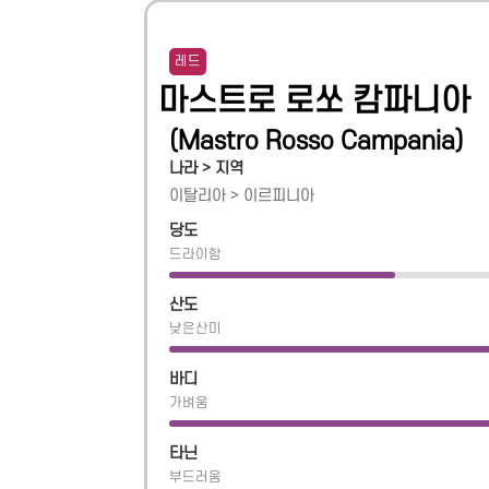
레드
마스트로 로쏘 캄파니아
(
Mastro Rosso Campania
)
나라 > 지역
이탈리아
>
이르피니아
당도
드라이함
산도
낮은산미
바디
가벼움
타닌
부드러움