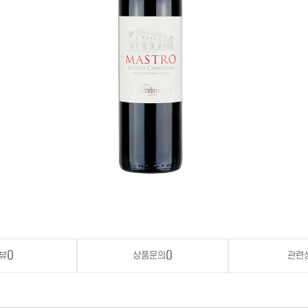
뷰
()
상품문의
()
관련