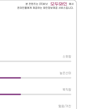
본 컨텐츠는 (주)비닛
에서
온라인몰에게 제공하는 와인정보제공 서비스입니다.
스윗함
높은산미
묵직함
떫음/거친