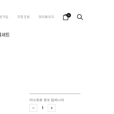
0
원가입
주문조회
마이페이지
물세트
마스트로 로쏘 캄파니아