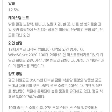
알콜
12.5
%
테이스팅 노트
밝은 밀짚 노란색. 바나나, 노란 사과, 흰 꽃, 너트 향 향기로운 과
일 맛과 짭짤하게 느껴지는 풍부한 미네랄, 신선하고 균형 잡힌 산
도를 지닌 와인
와인 설명
18세기부터 시작된 깜파니아 지역의 와인 명가이자, 
Wine&Spirit 2020 100대 와이너리인 마스트로베라르디노의 데
일리 화이트 와인. 가장 기본 엔트리 레벨이나, 가성비가 뛰어난 바
이 더 글라스용 와인이다.
양조 방법
평균 해발고도 350m의 대부분 점토-석회암 토양의 남동향 포도
원에서 재배되며 포도나무의 평균 수령은 20년이다. 귀요 방식으
로 생산량이 적절히 통제되어 높은 품질을 유지하고 있다. 평균 식
재량 3,000그루/ha이다.

10월 중순 손 수확 이후, 온도 조절 스테인스 스틸 발효조에서 