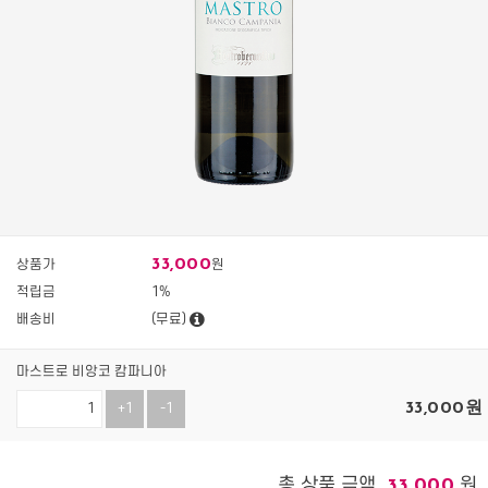
33,000
상품가
원
적립금
1%
배송비
(무료)
마스트로 비앙코 캄파니아
33,000
원
+1
-1
총 상품 금액
원
33,000