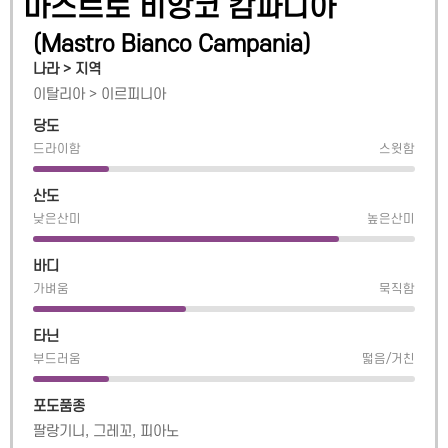
마스트로 비앙코 캄파니아
(
Mastro Bianco Campania
)
나라 > 지역
이탈리아
>
이르피니아
당도
드라이함
스윗함
산도
낮은산미
높은산미
바디
가벼움
묵직함
타닌
부드러움
떫음/거친
포도품종
팔랑기니, 그레꼬, 피아노