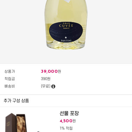
39,000
상품가
원
적립금
390원
배송비
(무료)
추가 구성 상품
선물 포장
4,500
원
1% 적립