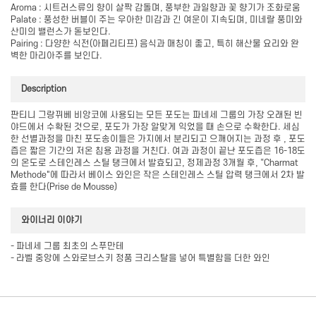
Aroma : 시트러스류의 향이 살짝 감돌며, 풍부한 과일향과 꽃 향기가 조화로움
Palate : 풍성한 버블이 주는 우아한 미감과 긴 여운이 지속되며, 미네랄 풍미와
산미의 밸런스가 돋보인다.
Pairing : 다양한 식전(아페리티프) 음식과 매칭이 좋고, 특히 해산물 요리와 완
벽한 마리아주를 보인다.
Description
판티니 그랑뀌베 비앙코에 사용되는 모든 포도는 파네세 그룹의 가장 오래된 빈
야드에서 수확된 것으로, 포도가 가장 알맞게 익었을 때 손으로 수확한다. 세심
한 선별과정을 마친 포도송이들은 가지에서 분리되고 으깨어지는 과정 후 , 포도
즙은 짧은 기간의 저온 침용 과정을 거친다. 여과 과정이 끝난 포도즙은 16-18도
의 온도로 스테인레스 스틸 탱크에서 발효되고, 정제과정 3개월 후, “Charmat
Methode"에 따라서 베이스 와인은 작은 스테인레스 스틸 압력 탱크에서 2차 발
효를 한다(Prise de Mousse)
와이너리 이야기
- 파네세 그룹 최초의 스푸만테
- 라벨 중앙에 스와로브스키 정품 크리스탈을 넣어 특별함을 더한 와인