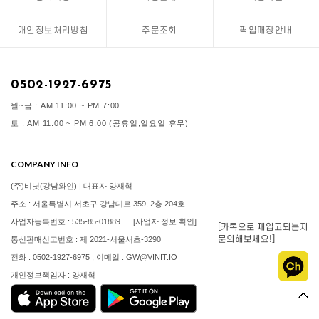
개인정보처리방침
주문조회
픽업매장안내
0502-1927-6975
월~금 : AM 11:00 ~ PM 7:00
토 : AM 11:00 ~ PM 6:00 (공휴일,일요일 휴무)
COMPANY INFO
(주)비닛(강남와인) | 대표자 양재혁
주소 : 서울특별시 서초구 강남대로 359, 2층 204호
사업자등록번호 : 535-85-01889
[사업자 정보 확인]
[카톡으로 재입고되는지
문의해보세요!]
통신판매신고번호 : 제 2021-서울서초-3290
전화 : 0502-1927-6975 , 이메일 : GW@VINIT.IO
개인정보책임자 : 양재혁