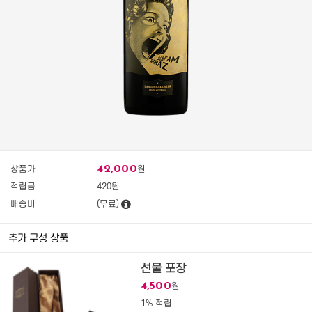
42,000
상품가
원
적립금
420원
배송비
(무료)
추가 구성 상품
선물 포장
4,500
원
1% 적립