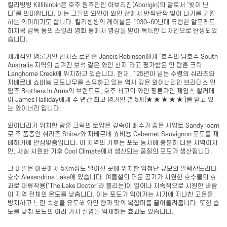
킬리빙빙 Killibinbin은 호주 원주민인 아보리진(Aborigin)의 말로서 ‘빛이 난
다’를 의미합니다. 이는 그들의 와인이 와인 잔에서 반짝반짝 빛이 나기를 기원
하는 의미이기도 합니다. 킬리빙빙의 레이블은 1930~60년대 유행한 알프레드
히치콕 감독 등의 스릴러 영화 등에서 영감을 받아 독특한 디자인으로 탄생되었
습니다.
세계적인 평론가인 젠시스 로빈슨 Jancis Robinson에게 ‘호주의 남호주 South
Australia 지역의 숨겨진 보석 같은 와인 산지’라고 평가받은 인 랑혼 크릭
Langhorne Creek에 위치하고 있습니다. 현재, 125년이 넘는 수령의 쉬라즈와
까베르네 쇼비뇽 포도나무를 소유하고 있는 역사 깊은 와이너리인 브라더스 인
암즈 Brothers In Arms의 브랜드로, 호주 최고의 와인 평론가인 제임스 할러데
이 James Halliday에게 수 년간 최고 평가인 별 5개(★ ★ ★ ★ ★ )를 받고 있
는 와이너리 입니다.
와이너리가 위치한 랑혼 크릭의 토양은 깊숙이 배수가 좋은 사양토 Sandy loam
로 주 품종인 쉬라즈 Shiraz와 까베르네 쇼비뇽 Cabernet Sauvignon 포도를 재
배하기에 안성맞춤입니다. 이 지역의 기후는 포도 농사에 충분히 더운 지역이지
만, 사실 시원한 기후 Cool Climate에서 생산되는 품질의 포도가 생산됩니다.
그 비밀은 이곳에서 5Km정도 떨어진 곳에 위치한 엄청난 규모의 알렉산드리나
호수 Alexandrina Lake에 있습니다. 여름철의 더운 공기가 시원한 호수물의 효
과로 대류작용(‘The Lake Doctor’라 불리는)이 일어나 지속적으로 시원한 바람
이 지역 전체의 온도를 낮춥니다. 이는 포도가 익어가는 시기에 지나친 고온을
방지하고 느린 숙성을 유도해 와인 향과 맛의 복합미를 끌어올려줍니다. 또한 습
도를 낮춰 포도의 여러 가지 질병을 억제하는 효과도 있습니다.