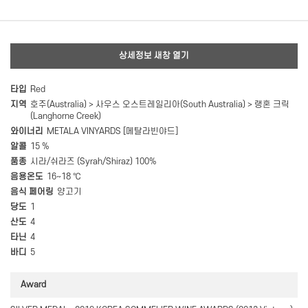
상세정보 새창 열기
타입
Red
지역
호주(Australia) > 사우스 오스트레일리아(South Australia) > 랭혼 크릭
(Langhorne Creek)
와이너리
METALA VINYARDS [메탈라빈야드]
알콜
15 %
품종
시라/쉬라즈 (Syrah/Shiraz) 100%
음용온도
16~18 ℃
음식 페어링
양고기
당도
1
산도
4
타닌
4
바디
5
Award