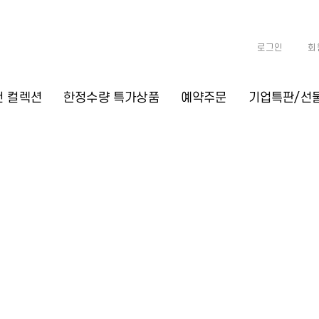
로그인
회
천 컬렉션
한정수량 특가상품
예약주문
기업특판/선