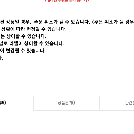
뷰
()
상품문의
()
관련