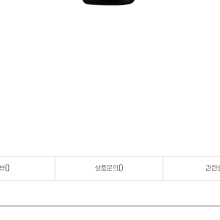
뷰
()
상품문의
()
관련