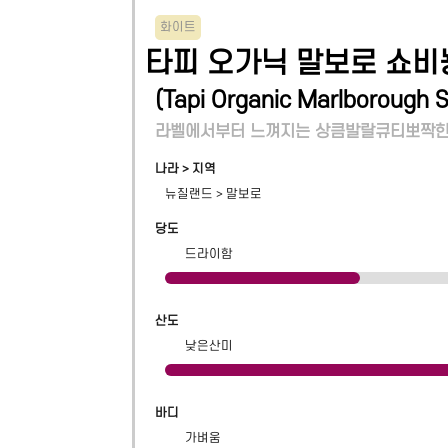
화이트
타피 오가닉 말보로 쇼비
(
Tapi Organic Marlborough 
라벨에서부터 느껴지는 상큼발랄큐티뽀짝한
나라 > 지역
뉴질랜드
>
말보로
당도
드라이함
산도
낮은산미
바디
가벼움