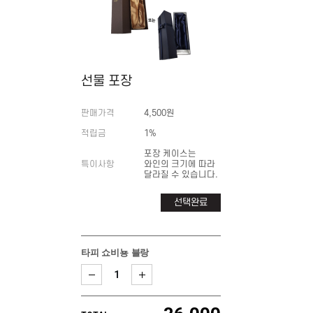
선물 포장
판매가격
4,500원
적립금
1%
포장 케이스는
특이사항
와인의 크기에 따라
달라질 수 있습니다.
선택완료
타피 쇼비뇽 블랑