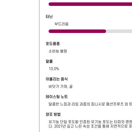
타닌
부드러움
포도품종
소비뇽 블랑
알콜
13.0
%
어울리는 음식
바닷가 가재, 굴
테이스팅 노트
달콤한 느낌과 라임 과즙의 피니시로 패션프루츠 와 
양조 방법
유기농 단일 포도밭 인증된 유기농 포도는 타피의 영원
다. 2021년 길고 느린 숙성 조건을 통해 자연적으