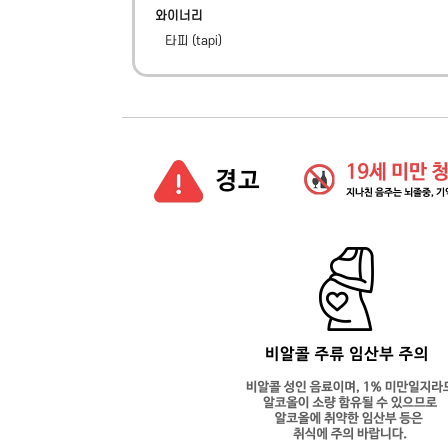
와이너리
타피
(
tapi
)