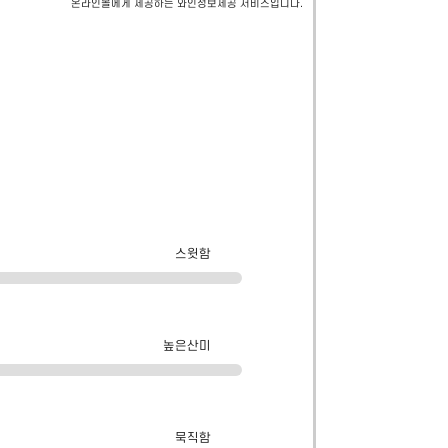
온라인몰에게 제공하는 와인정보제공 서비스입니다.
스윗함
높은산미
묵직함