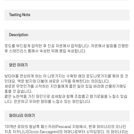
Tasting Note
Description
포도를 부드럽게 압착한 후 진공 저온에서 압착합니다. 저온에서 발효를 진행한
후 스테인리스 통에서 숙성한 뒤에 병입 숙성합니다.
와인 이야기
보타이를 연상하게 하는 이 나뭇가지는 수확된 해의 포도나뭇가지를 묶어 둔 것
인데요. 액운 방지와 더불어 새로운 시작을 축복한다는 의미입니다.
새로운 무엇인가를 시작하는 지인들에게 좋은 일이 있길 바라며 선물하기에도
좋을 것 같습니다.
옅은 노란색을 가진 와인으로 섬세함과 함께 조합롭고 향기로움을 느낄수 있습
니다. 은은하고 우아한 향미를 느낄수 있는 와인입니다.
와이너리 이야기
1978년 로마의 동남쪽 페스카라(Pescara) 지방에서, 현재 와이너리의 오너인
치쵸 자카니니(Ciccio Zaccagnini)의 어머니로부터 시작되었다. 이 와이너리는