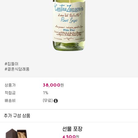
#집들이
#결혼식답례품
38,000
상품가
원
적립금
1%
배송비
(무료)
추가 구성 상품
선물 포장
4,500
원