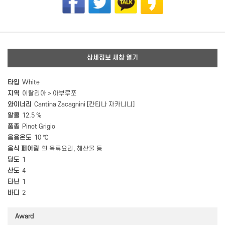
상세정보 새창 열기
타입
White
지역
이탈리아 > 아부루쪼
와이너리
Cantina Zacagnini [칸티나 자카니니]
알콜
12.5 %
품종
Pinot Grigio
음용온도
10 ℃
음식 페어링
흰 육류요리, 해산물 등
당도
1
산도
4
타닌
1
바디
2
Award