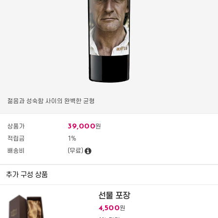
젊음과 성숙함 사이의 완벽한 균형
39,000
상품가
원
적립금
1%
배송비
(무료)
추가 구성 상품
선물 포장
4,500
원