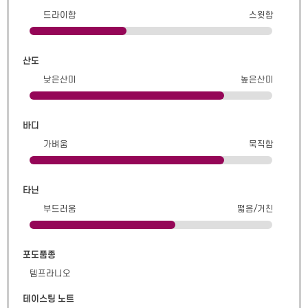
드라이함
스윗함
산도
낮은산미
높은산미
바디
가벼움
묵직함
타닌
부드러움
떫음/거친
포도품종
템프라니오
테이스팅 노트