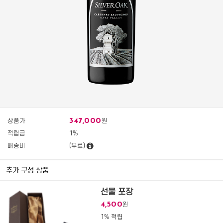
347,000
상품가
원
적립금
1%
배송비
(무료)
추가 구성 상품
선물 포장
4,500
원
1% 적립