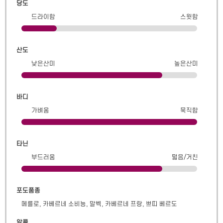
당도
드라이함
스윗함
산도
낮은산미
높은산미
바디
가벼움
묵직함
타닌
부드러움
떫음/거친
포도품종
메를로, 카베르네 소비뇽, 말벡, 카베르네 프랑, 쁘띠 베르도
알콜