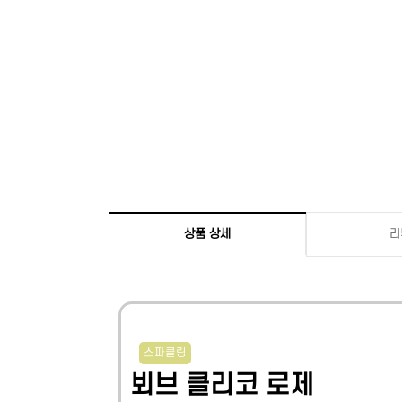
상품 상세
리
스파클링
뵈브 클리코 로제