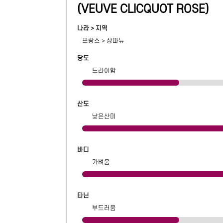
(
VEUVE CLICQUOT ROSE
)
나라 > 지역
프랑스
>
상파뉴
당도
드라이함
산도
낮은산미
바디
가벼움
타닌
부드러움