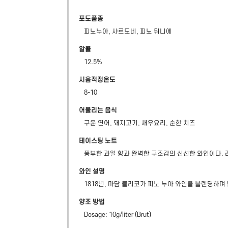
포도품종
피노누아, 샤르도네, 피노 뮈니에
알콜
12.5
%
시음적정온도
8-10
어울리는 음식
구운 연어, 돼지고기, 새우요리, 순한 치즈
테이스팅 노트
풍부한 과일 향과 완벽한 구조감의 신선한 와인이다. 
와인 설명
1818년, 마담 클리코가 피노 누아 와인을 블렌딩하며
양조 방법
Dosage: 10g/liter (Brut)