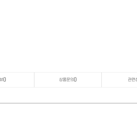
뷰
()
상품문의
()
관련