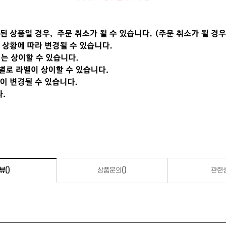
뷰
()
상품문의
()
관련