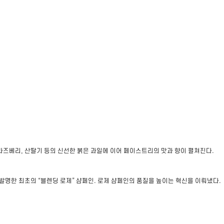
라즈베리, 산딸기 등의 신선한 붉은 과일에 이어 페이스트리의 맛과 향이 펼쳐진다.
 발명한 최초의 “블렌딩 로제” 샴페인. 로제 샴페인의 품질을 높이는 혁신을 이뤄냈다.