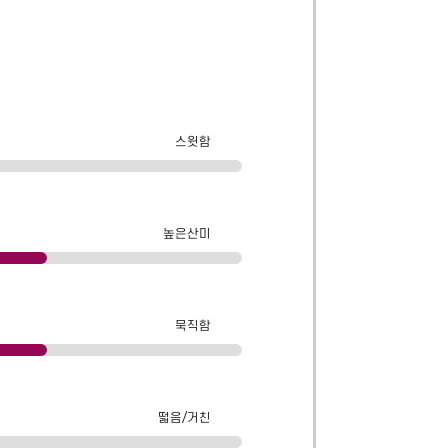
스윗함
높은산미
묵직함
떫음/거친