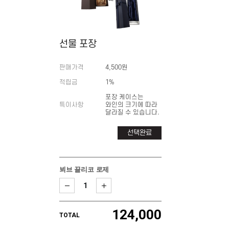
선물 포장
판매가격
4,500원
적립금
1%
포장 케이스는
특이사항
와인의 크기에 따라
달라질 수 있습니다.
선택완료
뵈브 끌리코 로제
124,000
TOTAL