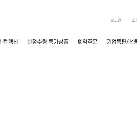
로그인
회
천 컬렉션
한정수량 특가상품
예약주문
기업특판/선