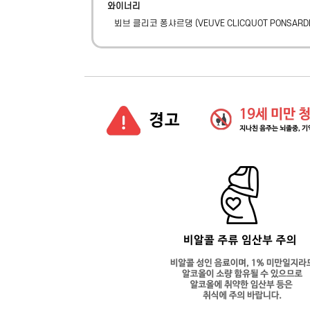
와이너리
뵈브 클리코 퐁샤르댕
(
VEUVE CLICQUOT PONSARD