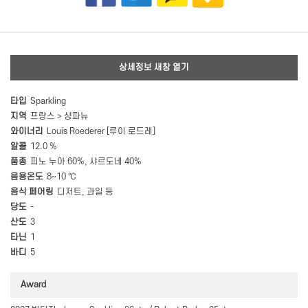
상세정보 새창 열기
타입
Sparkling
지역
프랑스 > 샹파뉴
와이너리
Louis Roederer [루이 로드레]
알콜
12.0 %
품종
피노 누아 60%, 샤르도네 40%
음용온도
8~10 ℃
음식 페어링
디저트, 과일 등
당도
-
산도
3
타닌
1
바디
5
Award