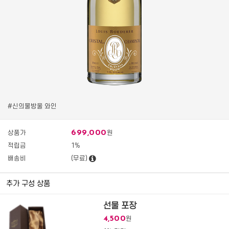
#신의물방울 와인
699,000
상품가
원
적립금
1%
배송비
(무료)
추가 구성 상품
선물 포장
4,500
원