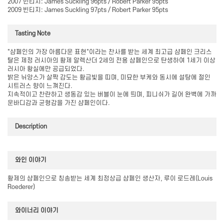
2007 빈티지: James Suckling 96pts / Robert Parker 95pts
2009 빈티지: James Suckling 97pts / Robert Parker 95pts
Tasting Note
"샴페인의 가장 아름다운 표현"이라는 찬사를 받는 세계 최고급 샴페인 크리스
탈은 제정 러시아의 황제 알렉산더 2세의 전용 샴페인으로 탄생하여 1세기 이상
러시아 황실에만 공급되었다.
밝은 뉘앙스가 살짝 감도는 황금빛을 띠며, 미묘한 부케와 동시에 설탕에 절인
시트러스 향이 느껴진다.
지속적이고 찬란하고 생동감 있는 버블이 눈에 띄며, 피니쉬가 길어 완벽에 가까
운바디감과 균형감을 가진 샴페인이다.
Description
와인 이야기
황제의 샴페인으로 칭송받는 세계 최정상급 샴페인 생산자, 루이 로드레(Louis
Roederer)
와이너리 이야기