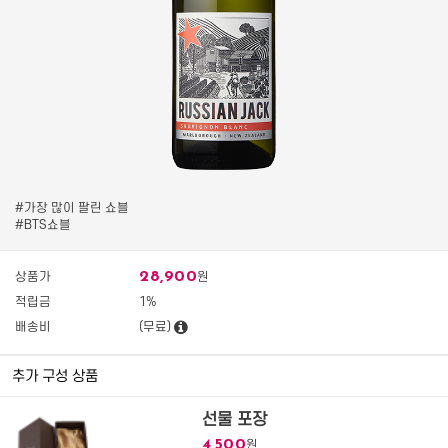
#가장 많이 팔린 쇼블
#BTS쇼블
28,900
상품가
원
적립금
1%
배송비
(무료)
추가 구성 상품
선물 포장
4,500
원