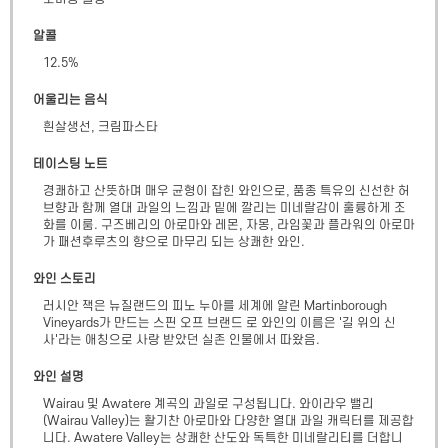
알콜
12.5
%
어울리는 음식
흰살생선, 크림파스타
테이스팅 노트
경쾌하고 산뜻하며 매우 균형이 잡힌 와인으로, 품종 특유의 신선한 허
브향과 함께 열대 과일의 느낌과 밑에 깔리는 미네랄감이 훌륭하게 조
화를 이룸. 구즈베리의 아로마와 레몬, 자몽, 라임꽃과 플라워의 아로마
가 패션후루츠의 향으로 마무리 되는 상쾌한 와인.
와인 스토리
러시안 잭은 뉴질랜드의 피노 누아를 세계에 알린 Martinborough 
Vineyards가 만드는 스핀 오프 브랜드 로 와인의 이름은 '길 위의 신
사'라는 애칭으로 사랑 받았던 실존 인물에서 따왔음.
와인 설명
Wairau 및 Awatere 계곡의 과일로 구성됩니다. 와이라우 밸리
(Wairau Valley)는 활기찬 아로마와 다양한 열대 과일 캐릭터를 제공합
니다. Awatere Valley는 상쾌한 산도와 독특한 미네랄리티를 더합니