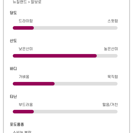
뉴질랜드
>
말보로
당도
드라이함
스윗함
산도
낮은산미
높은산미
바디
가벼움
묵직함
타닌
부드러움
떫음/거친
포도품종
소비뇽 블랑