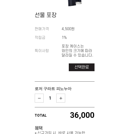
선물 포장
판매가격
4,500원
적립금
1%
포장 케이스는
특이사항
와인의 크기에 따라
달라질 수 있습니다.
선택완료
로저 구라트 피노누아
36,000
TOTAL
혜택
* 신규가입 시, 바로 사용 가능한