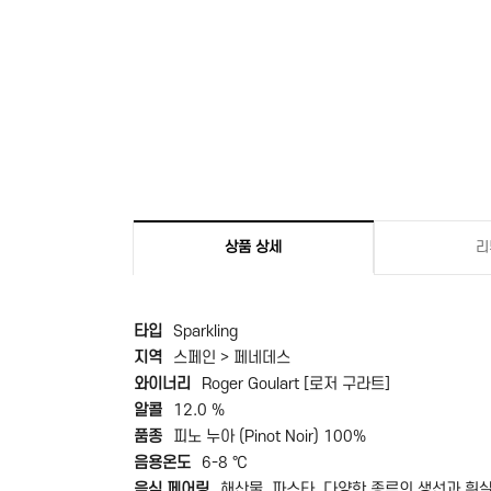
상품 상세
리
타입
Sparkling
지역
스페인 > 페네데스
와이너리
Roger Goulart [로저 구라트]
알콜
12.0 %
품종
피노 누아 (Pinot Noir) 100%
음용온도
6-8 ℃
음식 페어링
해산물, 파스타, 다양한 종류의 생선과 흰