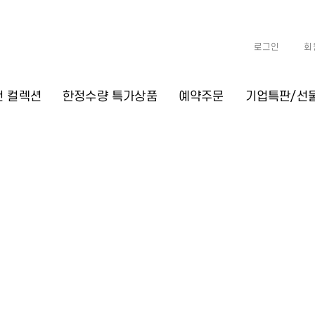
로그인
회
천 컬렉션
한정수량 특가상품
예약주문
기업특판/선