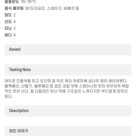
음용온도
16~18 ℃
음식 페어링
닭/오리요리, 스테이크, 바베큐 등
당도
2
산도
4
타닌
3
바디
4
Award
Tasting Note
어두운 진홍색을 띠고 있으며 잘 익은 체리 아로마에 삼나무 향이 레이어됐다.
블랙베리, 산딸기, 블루베리 등 검은 과일 맛에 스파이시한 맛이 어우러져 복합
적인 맛이 난다. 잘 다듬어진 탄닌 덕에 구조감이 느껴지지만 부드럽게 마무리
된다.
Description
와인 이야기