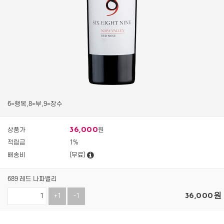
6=행복,8=부,9=장수
36,000
상품가
원
적립금
1%
배송비
(무료)
689 레드 나파밸리
36,000
원
+1
-1