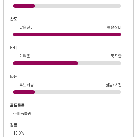
산도
낮은산미
높은산미
바디
가벼움
묵직함
타닌
부드러움
떫음/거친
포도품종
소비뇽블랑
알콜
13.0
%