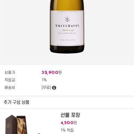
32,900
상품가
원
적립금
1%
배송비
(무료)
추가 구성 상품
선물 포장
4,500
원
1% 적립