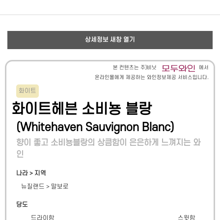
상세정보 새창 열기
본 컨텐츠는 주)비닛
에서
온라인몰에게 제공하는 와인정보제공 서비스입니다.
화이트
화이트헤븐 소비뇽 블랑
(
Whitehaven Sauvignon Blanc
)
향이 좋고 소비뇽블랑의 상큼함이 은은하게 느껴지는 와
인
나라 > 지역
뉴질랜드
>
말보로
당도
드라이함
스윗함