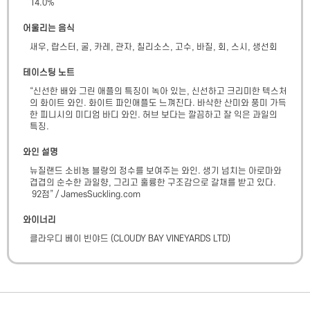
14.0
%
어울리는 음식
새우, 랍스터, 굴, 카레, 관자, 칠리소스, 고수, 바질, 회, 스시, 생선회
테이스팅 노트
“신선한 배와 그린 애플의 특징이 녹아 있는, 신선하고 크리미한 텍스처
의 화이트 와인. 화이트 파인애플도 느껴진다. 바삭한 산미와 풍미 가득
한 피니시의 미디엄 바디 와인. 허브 보다는 깔끔하고 잘 익은 과일의 
특징.
와인 설명
뉴질랜드 소비뇽 블랑의 정수를 보여주는 와인. 생기 넘치는 아로마와 
겹겹의 순수한 과일향, 그리고 훌륭한 구조감으로 갈채를 받고 있다.

 92점” / JamesSuckling.com
와이너리
클라우디 베이 빈야드
(
CLOUDY BAY VINEYARDS LTD
)