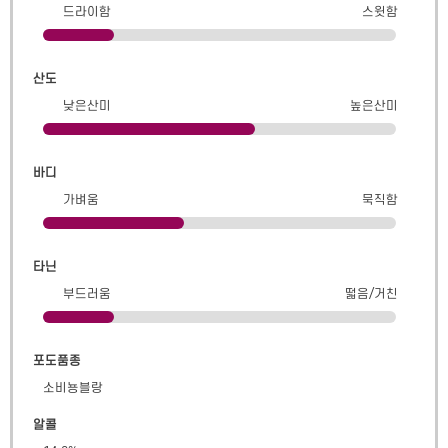
드라이함
스윗함
산도
낮은산미
높은산미
바디
가벼움
묵직함
타닌
부드러움
떫음/거친
포도품종
소비뇽블랑
알콜