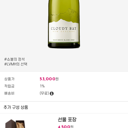
#쇼블의 정석
#LVMH의 선택
53,000
상품가
원
적립금
1%
배송비
(무료)
추가 구성 상품
선물 포장
4,500
원