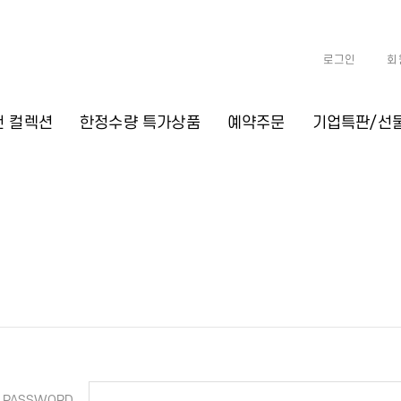
로그인
회
천 컬렉션
한정수량 특가상품
예약주문
기업특판/선
PASSWORD