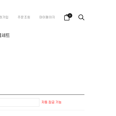
0
원가입
주문조회
마이페이지
물세트
자동 잠금 기능