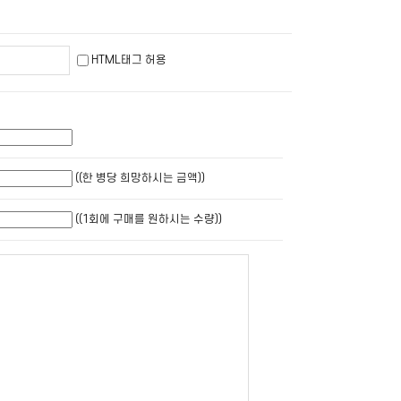
HTML태그 허용
((한 병당 희망하시는 금액))
((1회에 구매를 원하시는 수량))