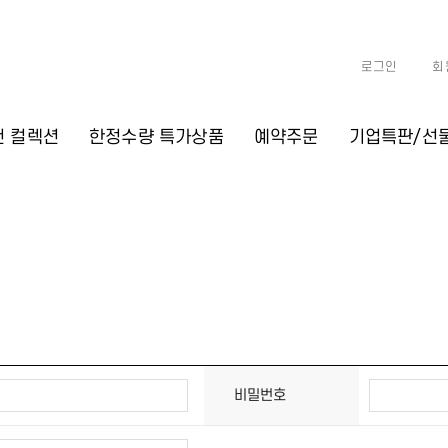
로그인
회
천 컬렉션
한정수량 특가상품
예약주문
기업특판/선
비밀번호