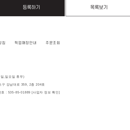
등록하기
목록보기
방침
픽업매장안내
주문조회
 (공휴일,일요일 휴무)
 강남대로 359, 2층 204호
: 535-85-01889
[사업자 정보 확인]