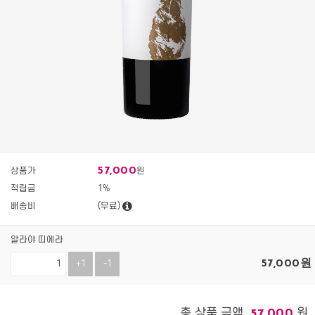
57,000
상품가
원
적립금
1%
배송비
(무료)
알라야 띠에라
57,000
원
+1
-1
총 상품 금액
원
57,000