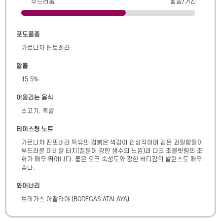
부드러움
떫음/거친
포도품종
가르나차 틴토레라
알콜
15.5
%
어울리는 음식
소고기, 족발
테이스팅 노트
가르나챠 띤또네라 특유의 검붉은 색감이 인상적이며 검은 과일향들이 
부드러운 미네랄 터치(철분이 강한 생수의 느낌)과 다크 초콜릿향의 조
화가 매우 뛰어나다. 좋은 오크 숙성도와 강한 바디감의 발란스도 매우 
좋다.
와이너리
보데가스 아딸라야
(
BODEGAS ATALAYA
)