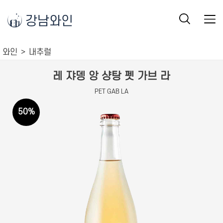
강남와인
와인
내추럴
레 쟈뎅 앙 샹탕 펫 가브 라
PET GAB LA
50
%