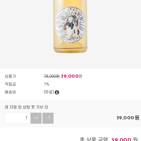
39,000
상품가
78,000원
원
적립금
1%
배송비
(무료)
레 쟈뎅 앙 샹탕 펫 가브 라
39,000
원
+1
-1
총 상품 금액
원
39,000