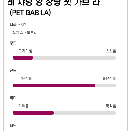
레 쟈뎅 앙 샹탕 펫 가브 라
(
PET GAB LA
)
나라 > 지역
프랑스
>
보졸레
당도
드라이함
스윗함
산도
낮은산미
높은산미
바디
가벼움
묵직함
타닌